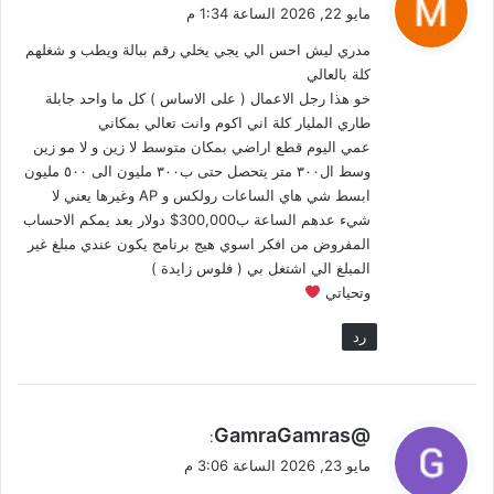
ق
مايو 22, 2026 الساعة 1:34 م
و
مدري ليش احس الي يجي يخلي رقم ببالة ويطب و شغلهم
ل
كلة بالعالي
خو هذا رجل الاعمال ( على الاساس ) كل ما واحد جابلة
طاري المليار كلة اني اكوم وانت تعالي بمكاني
عمي اليوم قطع اراضي بمكان متوسط لا زين و لا مو زين
وسط ال٣٠٠ متر يتحصل حتى ب٣٠٠ مليون الى ٥٠٠ مليون
ابسط شي هاي الساعات رولكس و AP وغيرها يعني لا
شيء عدهم الساعة ب300,000$ دولار بعد يمكم الاحساب
المفروض من افكر اسوي هيج برنامج يكون عندي مبلغ غير
المبلغ الي اشتغل بي ( فلوس زايدة )
وتحياتي
رد
ي
@GamraGamras
:
ق
مايو 23, 2026 الساعة 3:06 م
و