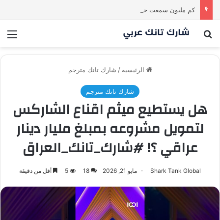
كم مليون سمعت خلال دقيقة واحدة؟ #SharkTankIraq
بحث عن
الق
الرئيسية
/
شارك تانك مترجم
شارك تانك مترجم
هل يستطيع ميثم اقناع الشاركس
لتمويل مشروعه بمبلغ مليار دينار
عراقي ؟! #شارك_تانك_العراق
Shark Tank Global
مايو 21, 2026
18
5
أقل من دقيقة