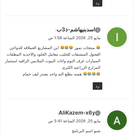
رد
ي
@اسدبنيهاشم-ذ3ب
:
ق
مايو 25, 2026 الساعة 1:58 ص
و
منتجات تمور
اين المشاريع العملاقه للدواجن
ل
العجول المشتقات للحليب معامل الجلود والاحذيه المظفات
السيارات غرف النوم واثاث البيوت الملابس الراقيه استثمار
المزارع الزراعيه الكبرى
هسه يطلع النه واحد يصدر لبف حمام
رد
ي
@AliKazem-x6y
:
ق
مايو 25, 2026 الساعة 5:41 ص
و
شنو اسم البرنامج
ل