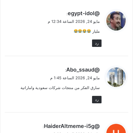
ي
@egypt-idol
:
ق
مايو 24, 2026 الساعة 12:34 م
و
مليار
ل
رد
ي
@Abo_ssaud
:
ق
مايو 24, 2026 الساعة 1:45 م
و
سارق الفكر من منتجات شركات سعودية واماراتية
ل
رد
ي
@HaiderAltmeme-i5g
:
ق