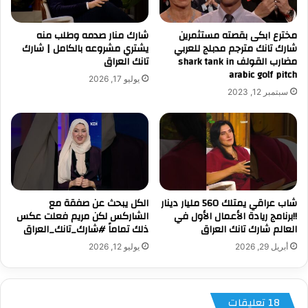
مخترع ابكى بقصته مستثمرين
شارك منار صدمه وطلب منه
شارك تانك مترجم مدبلج للعربي
يشتري مشروعه بالكامل | شارك
مضارب القولف shark tank in
تانك العراق
arabic golf pitch
يوليو 17, 2026
سبتمبر 12, 2023
شاب عراقي يمتلك 560 مليار دينار
الكل يبحث عن صفقة مع
!!برنامج ريادة الأعمال الأول في
الشاركس لكن مريم فعلت عكس
العالم شارك تانك العراق
ذلك تماماً #شارك_تانك_العراق
أبريل 29, 2026
يوليو 12, 2026
‫18 تعليقات