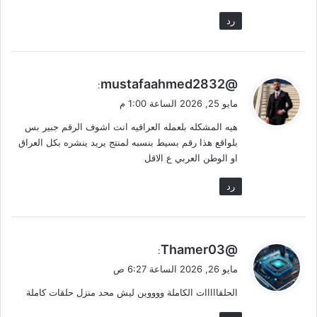
رد
ي
@mustafaahmed2832
:
ق
مايو 25, 2026 الساعة 1:00 م
و
هيه المشكله بلعمله العراقيه انت اشوف الرقم جبير بس
ل
بلواقع هذا رقم بسيط بنسبه لمنتج يريد ينشره بكل العراق
او الوطن العربي ع الاقل
رد
ي
@Thamer03
:
ق
مايو 26, 2026 الساعة 6:27 ص
و
الحلقااااات الكاملة ووووين ليش محد منزل حلقات كاملة
ل