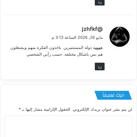
رد
ي
@jzhfkf
:
ق
مايو 26, 2026 الساعة 3:13 م
و
ههههه ذولة المستثمرين. ياخذون الفكرة منهم ويشتغلون
ل
هم بس باشكال مختلفة. حسب رأيي الشخصي
رد
اترك تعليقاً
لن يتم نشر عنوان بريدك الإلكتروني.
الحقول الإلزامية مشار إليها بـ
*
ا
ل