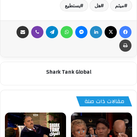
ميثم
هل
يستطيع
فيسبوك
‫X
لينكدإن
ماسنجر
واتساب
تيلقرام
ڤايبر
مشاركة عبر البريد
طباعة
Shark Tank Global
مقالات ذات صلة