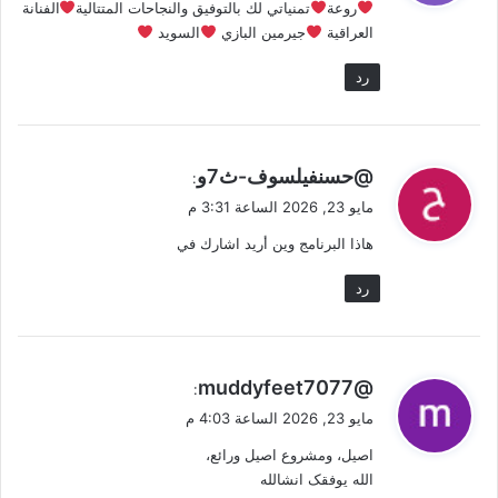
روعة
تمنياتي لك بالتوفيق والنجاحات المتتالية
الفنانة
ل
العراقية
جيرمين البازي
السويد
رد
ي
@حسنفيلسوف-ث7و
:
ق
مايو 23, 2026 الساعة 3:31 م
و
هاذا البرنامج وين أريد اشارك في
ل
رد
ي
@muddyfeet7077
:
ق
مايو 23, 2026 الساعة 4:03 م
و
اصیل، ومشروع اصیل ورائع،
ل
الله یوفقک انشالله