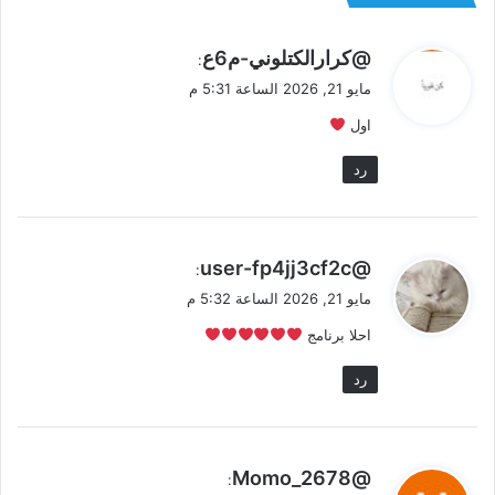
ي
@كرارالكتلوني-م6ع
:
ق
مايو 21, 2026 الساعة 5:31 م
و
اول
ل
رد
ي
@user-fp4jj3cf2c
:
ق
مايو 21, 2026 الساعة 5:32 م
و
احلا برنامج
ل
رد
ي
@Momo_2678
: