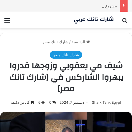
مشروع طموح .. لكن التقييم كان أكبر من أن يقنع الشاركس | #شارك تانك لعراق
بحث عن
الق
الرئيسية
/
شارك تانك مصر
شارك تانك مصر
شيف مي يعقوبي وزوجها قدروا
يبهروا الشاركس في [شارك تانك
مصر]
Shark Tank Egypt
ديسمبر 7, 2024
0
6
أقل من دقيقة