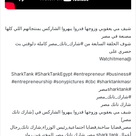
شيف مي يعقوبي وزوجها قدروا يبهروا الشاركس بمنتجاتهم اللي كلها
مصنعة في مصر
شوف الحلقة السابعة من #شارك_تانك_مصر كاملة دلوقتي بث
حصري على
@Watchitmena
#SharkTank #SharkTankEgypt #entrepreneur #business
#entrepreneurship #sonypictures #cbc #sharktankmasr
#sharktankمصر
#شارك_تانك_مصر
شارك تانك مصر
شيف مي يعقوبي وزوجها قدروا يبهروا الشاركس في [شارك تانك
مصر]
مصر,قضايا ساخنة,قضايا اجتماعية,رئيس الوزراء,شارك تانك,رجال
أعمال,shark tank مصر,شارك تانك مصر,المخترعين,رواد