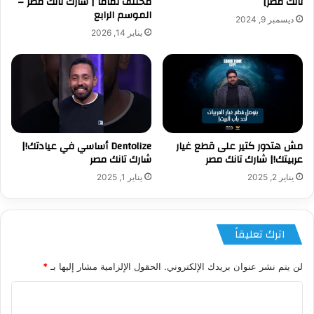
تانك مصر]
مختلف تمامًا | شارك تانك مصر –
الموسم الرابع
ديسمبر 9, 2024
يناير 14, 2026
مش هتدور كتير على قطع غيار
Dentolize أساسي في عيادتك!|
عربيتك!| شارك تانك مصر
شارك تانك مصر
يناير 2, 2025
يناير 1, 2025
اترك تعليقاً
لن يتم نشر عنوان بريدك الإلكتروني.
الحقول الإلزامية مشار إليها بـ
*
ا
ل