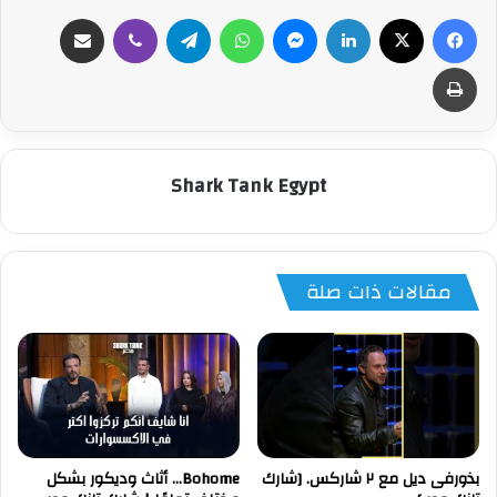
فيسبوك
‫X
لينكدإن
ماسنجر
واتساب
تيلقرام
ڤايبر
مشاركة عبر البريد
طباعة
Shark Tank Egypt
مقالات ذات صلة
بذورفى ديل مع ٢ شاركس. [شارك
Bohome… أثاث وديكور بشكل