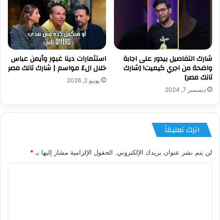
شارك التفاصيل بيدور على اجابة
استثمارات دينا غبور وأيمن عباس
واضحة من اجري كيميت! [شارك
خلال ال٤ مواسم | شارك تانك مصر
تانك مصر]
يونيو 2, 2026
ديسمبر 7, 2024
اترك تعليقاً
لن يتم نشر عنوان بريدك الإلكتروني.
الحقول الإلزامية مشار إليها بـ
*
ا
ل
ت
ع