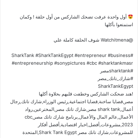
أول واحدة عرفت تضحك الشاركس من أول حلقة ! وكمان
استمتعوا بأكلها
@Watchitmena شوف الحلقة كاملة علي
#SharkTank #SharkTankEgypt #entrepreneur #business
#entrepreneurship #sonypictures #cbc #sharktankmasr
#sharktankمصر
#شارك_تانك_مصر
SharkTankEgypt
!هند ضحكت الشاركس وخطفت قلبهم بحلاوة أكلها
مصر,قضايا ساخنة,قضايا اجتماعية,رئيس الوزراء,شارك تانك,رجال
أعمال,shark tank مصر,شارك تانك مصر,المخترعين,رواد
الأعمال,عالم المال والأعمال,برنامج شارك تانك مصر,cbc
2023,مشروعات,أفضل,اخبار اقتصادية,أفضل أفكار
للمشروعات,شارك تانك مصر Shark Tank Egypt,المتحدة