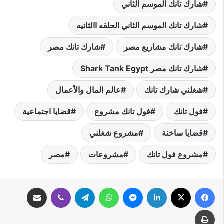
شارك تانك الموسم الثاني
شارك تانك الموسم الثاني الحلقه االثانيه
شارك تانك مشاريع مصر
شارك تانك مصر
شارك تانك مصر Shark Tank Egypt
شغلني شارك تانك
عالم المال والأعمال
فول تانك
فول تانك مشروع
قضايا اجتماعية
قضايا ساخنة
مشروع شغلني
مشروع فول تانك
مشروعات
مصر
فيسبوك
‫X
لينكدإن
ماسنجر
واتساب
تيلقرام
ڤايبر
مشاركة عبر البريد
طباعة