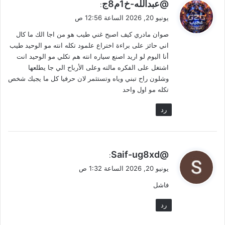
ي
@عبدالله-خ1م8ج
:
ق
يونيو 20, 2026 الساعة 12:56 ص
و
صوان مادري كيف اصبح غني طيب هو من اجا الك ما كال
ل
اني حائز على براءة اختراع علمود تكله انته مو الوحيد طيب
أنا اليوم لو اريد اصنع سياره انته هم تكلي مو الوحيد انت
اشتغل على الفكره مالته وعلى الأرباح الي جا يطلعها
وشلون راح تبني وياه وتستثمر لان حرفيا كل ما يجيك شخص
تكله مو اول واحد
رد
ي
@Saif-ug8xd
:
ق
يونيو 20, 2026 الساعة 1:32 ص
و
فاشل
ل
رد