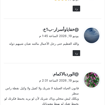
رد
ي
@خفاياوأسرار-ب1خ
:
ق
يونيو 19, 2026 الساعة 1:45 م
و
والله العظيم حتى رجل الأعمال مالتنه تعبان شبيهم ذوله
ل
رد
ي
@الوردبالاكمام
:
ق
يونيو 19, 2026 الساعة 2:31 م
و
قانون الحياة العملية لا شريك ولا كفيل ولا وكيل نقطة راس
ل
سطر
ويكلك ليش متخلي وياك شريك لأن لو يريد يخمط فكرتك لو
يخمط تعبك لو يهبط معنوياتك