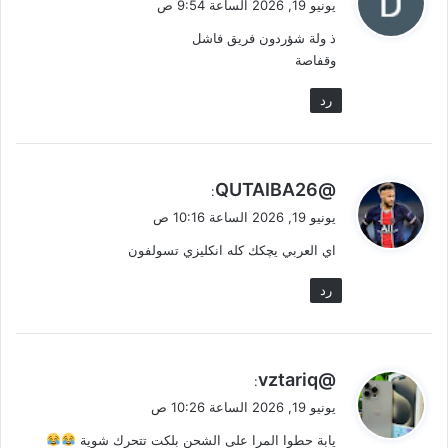
يونيو 19, 2026 الساعة 9:54 ص
و
ذ ولة شؤردون فريق فاشل
ل
وقفاصة
رد
ي
@QUTAIBA26
:
ق
يونيو 19, 2026 الساعة 10:16 ص
و
اي العربي يچكك كله انكليزي تسولفون
ل
رد
ي
@vztariq
:
ق
يونيو 19, 2026 الساعة 10:26 ص
و
يابة حطوا المرا على الشحن بلكت تتحرك شوية
ل