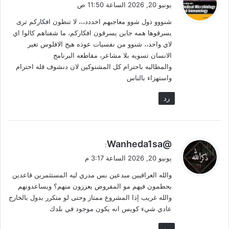
يونيو 20, 2026 الساعة 11:50 ص
و
شنووو ذول شوو معاجبهم اخددد،،، لا تنطون افكاركم ترى
ل
يسرقوها همه جاين يسرقون افكاركم، ما شفناهم كالوا اي
لاي واحد،، شنوو من نفسيات عوذه هيج الافلوس تغير
الانسان تسويه بلا مشاعر، مقاطعه البرنامج
والمطالبه باحترام كل المشتوكين لان دنشوف قله احترام
واستهزاء بالناس
رد
ي
@Wanheda1sa
:
ق
يونيو 20, 2026 الساعة 3:17 م
و
والله العراقيين مبدعين بس مدري ليه المستثمرين قاعدين
ل
يحطمون فيهم مو المفروض يعززون منهم؟ ويساعدونهم
والله غريب إذا المشروع ممتاز وحتى لو متكرر بدول بالخارج
عادي شيء كويس انه يكون موجود في بلدك
رد