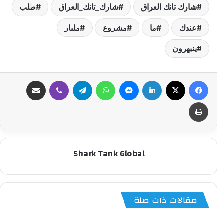
شارك تانك العراق
شارك_تانك_العراق
طلب
عندك
ما
مشروع
مليار
ينبهرون
فيسبوك
‫X
لينكدإن
ماسنجر
واتساب
تيلقرام
ڤايبر
مشاركة عبر البريد
طباعة
Shark Tank Global
مقالات ذات صلة