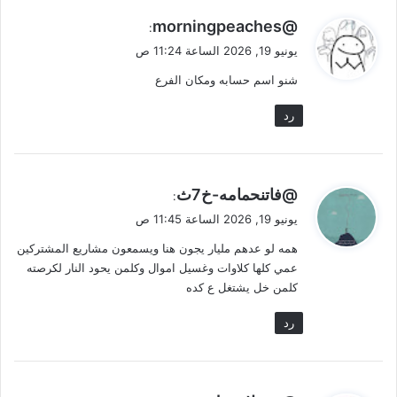
ي
@morningpeaches
:
ق
يونيو 19, 2026 الساعة 11:24 ص
و
شنو اسم حسابه ومكان الفرع
ل
رد
ي
@فاتنحمامه-خ7ث
:
ق
يونيو 19, 2026 الساعة 11:45 ص
و
همه لو عدهم مليار يجون هنا ويسمعون مشاريع المشتركين
ل
عمي كلها كلاوات وغسيل اموال وكلمن يحود النار لكرصته
كلمن خل يشتغل ع كده
رد