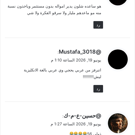
و
هو ساعده شلون يدير امواله بدون مستثمر وياخذون نسبة
ل
منه مو ماعدهم مليار ولا سرقو الفكرة ولا شي
رد
ي
@Mustafa_3018
:
ق
يونيو 19, 2026 الساعة 1:10 م
و
اتنرفز من عربي يحجي وي عربي بالغة الانكليزية
ل
ليش!!!!!!!!!
رد
ي
@حسين-ع-م-ك
:
ق
يونيو 19, 2026 الساعة 1:27 م
و
ذولي 56
ل