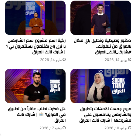
دكتور وصيدلية وتحليل باي مكان
رگية اسم مشروع سحر الشاركس
بالعراق من تلفونك..
يا ترى راح يقتنعون يستثمرون بي ؟
#شارك_تانك_العراق
| شارك تانك العراق
يونيو 14, 2026
مايو 14, 2026
مريم جمعت الامهات بتطبيق
هل فكرت تطلب عقاراً من تطبيق
والشاركس يتنافسون على
في العراق؟
| شارك تانك
مشروعها | شارك تانك العراق
العراق
يوليو 10, 2026
يونيو 17, 2026