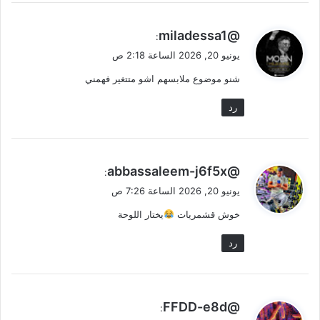
ي
@miladessa1
:
ق
يونيو 20, 2026 الساعة 2:18 ص
و
شنو موضوع ملابسهم اشو متتغير فهمني
ل
رد
ي
@abbassaleem-j6f5x
:
ق
يونيو 20, 2026 الساعة 7:26 ص
و
خوش قشمريات
يختار اللوحة
ل
رد
ي
@FFDD-e8d
:
ق