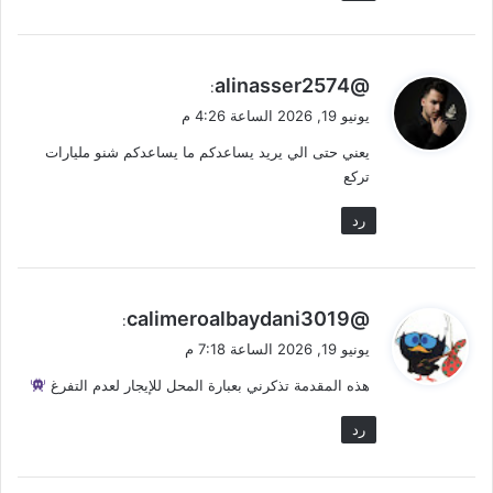
ي
@alinasser2574
:
ق
يونيو 19, 2026 الساعة 4:26 م
و
يعني حتى الي يريد يساعدكم ما يساعدكم شنو مليارات
ل
تركع
رد
ي
@calimeroalbaydani3019
:
ق
يونيو 19, 2026 الساعة 7:18 م
و
هذه المقدمة تذكرني بعبارة المحل للإيجار لعدم التفرغ
ل
رد