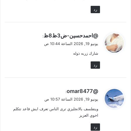
رد
ي
@احمدحسين-ض3ظ8ظ
:
ق
يونيو 19, 2026 الساعة 10:44 ص
و
شارك زربه ذوله
ل
رد
ي
@omar8477
:
ق
يونيو 19, 2026 الساعة 10:57 ص
و
ويتفلسف بالانجليزي ترى الناس تعرف ايش قاعد تتكلم
ل
اخوي العزيز
رد