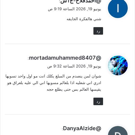
@احمدفلاح-ج1ش
:
ق
يونيو 19, 2026 الساعة 9:19 ص
و
شني هالفكرة الجايفه
ل
رد
ي
@mortadamuhammed8407
:
ق
يونيو 19, 2026 الساعة 9:32 ص
و
شوان لمن ينصدم من المبلغ يكلك انت مو اول واحد تسويها
ل
ادري اني شعليه اذا بلعالم مسويها اني الي عليه بلعراق هو
يقيسها العالم بس حتى يطلع حجه
رد
ي
@DanyaAlzide
:
ق