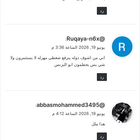
رد
ي
@Ruqaya-n6x
:
ق
يونيو 19, 2026 الساعة 3:36 م
و
اني من اشوف ذوله ينرفع ضغطي مهزله لا يستثمرون ولا
ل
شي بس يحطمون ابو البزنس
رد
ي
@abbasmohammed3495
:
ق
يونيو 19, 2026 الساعة 4:12 م
و
هذا ملل
ل
رد