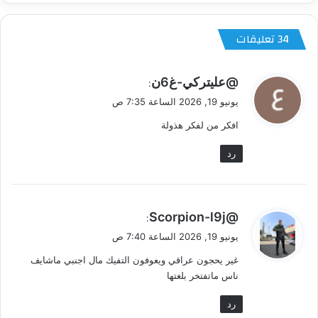
‫34 تعليقات
ي
@عليتركي-غ6ن
:
ق
يونيو 19, 2026 الساعة 7:35 ص
و
افكر من لفكر هذولة
ل
رد
ي
@Scorpion-l9j
:
ق
يونيو 19, 2026 الساعة 7:40 ص
و
غير يحجون عراقي ويعوفون التفيك مال اجنبي ماشايف
ل
ناس ماتفتخر بلغتها
رد