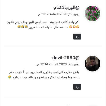
ي
@الوردبالاكمام
:
ق
يونيو 19, 2026 الساعة 11:52 م
و
اكو واحد كاتب علئ بيته البيت ليس للبيع وخال رقم تلفون
ل
سالفته مثل هذوله المستثمرين
رد
ي
@devil-2980
:
ق
يونيو 20, 2026 الساعة 12:14 ص
و
واضح فكرت البرنامج ياخذون المشاريع الجداً ناجحه حتى
ل
يستغلوها وصاحب الفكره يرفضوه ويطلع من البرنامج
رد