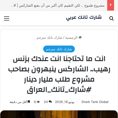
مشروع طموح .. لكن التقييم كان أكبر من أن يقنع الشاركس | #شارك تانك لعراق
بحث عن
الق
الرئيسية
/
شارك تانك مترجم
شارك تانك مترجم
انت ما تحتاجنا انت عندك بزنس
رهيب.. الشاركس ينبهرون بصاحب
مشروع طلب مليار دينار
#شارك_تانك_العراق
Shark Tank Global
يونيو 18, 2026
34
6
أقل من دقيقة