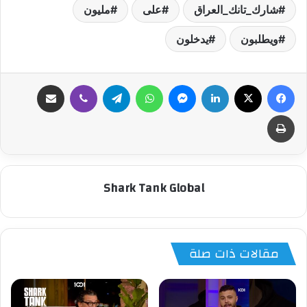
شارك_تانك_العراق
على
مليون
ويطلبون
يدخلون
فيسبوك
‫X
لينكدإن
ماسنجر
واتساب
تيلقرام
ڤايبر
مشاركة عبر البريد
طباعة
Shark Tank Global
مقالات ذات صلة