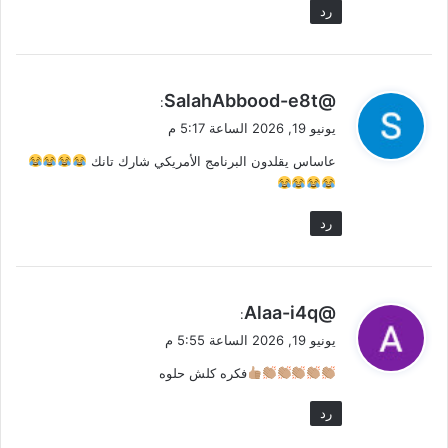
رد
ي
@SalahAbbood-e8t
:
ق
يونيو 19, 2026 الساعة 5:17 م
و
عاساس يقلدون البرنامج الأمريكي شارك تانك
ل
رد
ي
@Alaa-i4q
:
ق
يونيو 19, 2026 الساعة 5:55 م
و
فكره كلش حلوه
ل
رد