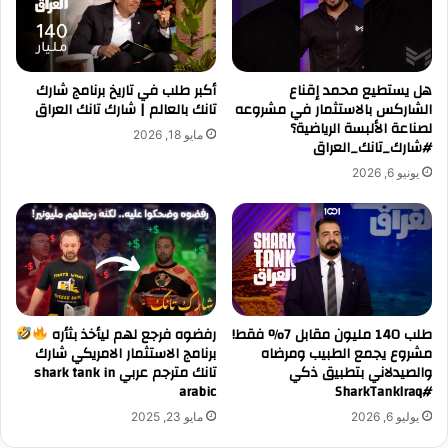
هل يستطيع محمد إقناع
أكبر طلب في تاريخ برنامج شارك
الشاركس بالاستثمار في مشروعه
تانك بالعالم | شارك تانك العراق
لصناعة الألبسة الرياضية؟
مايو 18, 2026
#شارك_تانك_العراق
يونيو 6, 2026
طلب 140 مليون مقابل 7% فقط!
رفضوه فرجع لهم ليأخذ بثأره
مشروع يجمع الطبيب ومرضاه
برنامج الاستثمار الامريكي شارك
والصيدلاني بتطبيق ذكي
تانك مترجم عربي shark tank in
arabic
#SharkTankIraq
يوليو 6, 2026
مايو 23, 2025