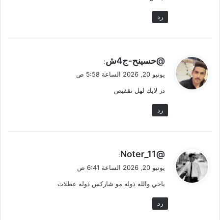
رد
ي
@حسينح-ج4ش
:
ق
يونيو 20, 2026 الساعة 5:58 ص
و
دز لايك لهل تقفيص
ل
رد
ي
@Noter_11
:
ق
يونيو 20, 2026 الساعة 6:41 ص
و
ياخي والله ذوله مو شاركس ذوله عطلات
ل
رد