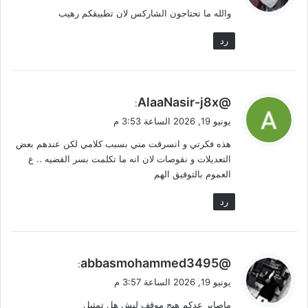
والله ما تحتاجون الشاركس لان تطبيقكم رهيب
ل
رد
ي
@AlaaNasir-j8x
:
ق
يونيو 19, 2026 الساعة 3:53 م
و
هذه فكرتي و انسرقت مني بسبب كلامي لكن عندهم بعض
ل
التعديلات و نقوصات لان انه ما تكلمت بسر القضيه .. ع
العموم بالتوفيق الهم
رد
ي
@abbasmohammed3495
:
ق
يونيو 19, 2026 الساعة 3:57 م
و
ماصاير عدكم هيج موقف ليش هل تمثيل
ل