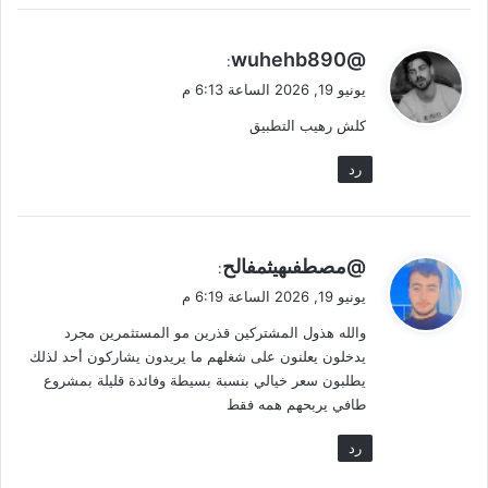
ي
@wuhehb890
:
ق
يونيو 19, 2026 الساعة 6:13 م
و
كلش رهيب التطبيق
ل
رد
ي
@مصطفىهيثمفالح
:
ق
يونيو 19, 2026 الساعة 6:19 م
و
والله هذول المشتركين قذرين مو المستثمرين مجرد
ل
يدخلون يعلنون على شغلهم ما يريدون يشاركون أحد لذلك
يطلبون سعر خيالي بنسبة بسيطة وفائدة قليلة بمشروع
طافي يربحهم همه فقط
رد