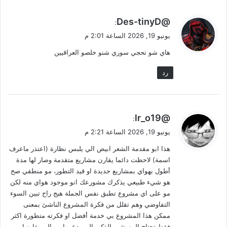
ي
@Des-tinyD
:
ق
يونيو 19, 2026 الساعة 2:01 م
و
هاي شو تحجي سوري شنو خلصو العراقيين
ل
رد
ي
@lr_o19
:
ق
يونيو 19, 2026 الساعة 2:21 م
و
هذا ابو مقدمة الشعر ابيض الي يلبس نظارة (اعتذر ماعرف
ل
اسمة) لاحظت دائما يقارن مشاريع متقدمة وصار لها مدة
أطول بهواي بمشاريع جديدة او قيد التطور، مو منطقي صح
هو شيء طبيعي يذكرك مشورعك انو موجود هواي منه لكن
مو على اي مشروع تطبق نفس الجملة هيج راح تبين السوء
التفاوضي وهم تقلل من فكرة المشروع الناشئ بمعنى
ممكن هذا المشروع بي خدمة أفضل او فكرته متطورة اكثر
فقط تحتاج المستثمر الذكي الي يدعمها مو الي يقارنها