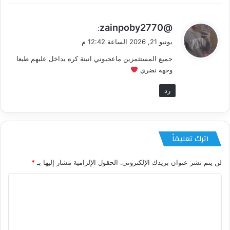
ي
@zainpoby2770
:
ق
يونيو 21, 2026 الساعة 12:42 م
و
جميع المستثمرين ماعجبوني انبنة كره بداخل عليهم طبعا
ل
وجهة نضري
رد
اترك تعليقاً
لن يتم نشر عنوان بريدك الإلكتروني.
الحقول الإلزامية مشار إليها بـ
*
ا
ل
ت
ع