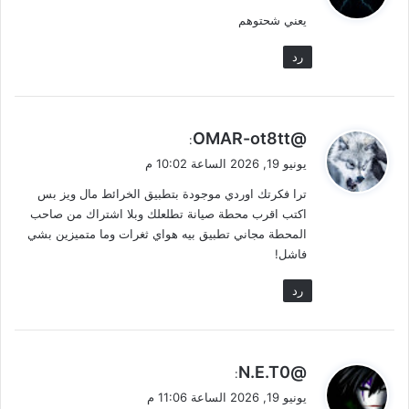
و
يعني شحتوهم
ل
رد
ي
@OMAR-ot8tt
:
ق
يونيو 19, 2026 الساعة 10:02 م
و
ترا فكرتك اوردي موجودة بتطبيق الخرائط مال ويز بس
ل
اكتب اقرب محطة صيانة تطلعلك وبلا اشتراك من صاحب
المحطة مجاني تطبيق بيه هواي ثغرات وما متميزين بشي
فاشل!
رد
ي
@N.E.T0
:
ق
يونيو 19, 2026 الساعة 11:06 م