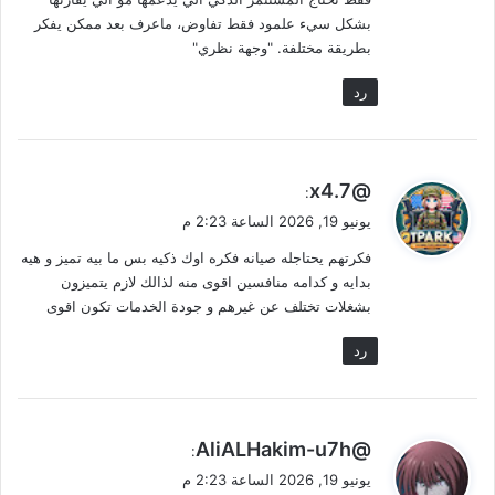
بشكل سيء علمود فقط تفاوض، ماعرف بعد ممكن يفكر
بطريقة مختلفة. "وجهة نظري"
رد
ي
@7.x4
:
ق
يونيو 19, 2026 الساعة 2:23 م
و
فكرتهم يحتاجله صيانه فكره اوك ذكيه بس ما بيه تميز و هيه
ل
بدايه و كدامه منافسين اقوى منه لذالك لازم يتميزون
بشغلات تختلف عن غيرهم و جودة الخدمات تكون اقوى
رد
ي
@AliALHakim-u7h
:
ق
يونيو 19, 2026 الساعة 2:23 م
و