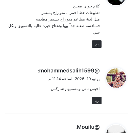
و
كلام جوان صحيح
ل
تطبيقات خط احمر ،، منو راح يستمر
مثل لعبة مطاعم منو راح يستمر مطعمه
فمنافسة صعبة جدآ بيها وتحتاج خبرة عالية بالتسويق وبكل
شي
رد
ي
@mohammedsalih1599
:
ق
يونيو 19, 2026 الساعة 11:14 م
و
اخيس ناس ومسميهم شاركس
ل
رد
ي
@Mouilu
:
ق