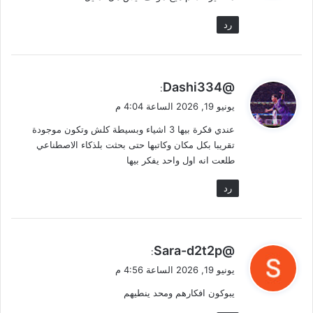
رد
ي
@Dashi334
:
ق
يونيو 19, 2026 الساعة 4:04 م
و
عندي فكرة بيها 3 اشياء وبسيطة كلش وتكون موجودة
ل
تقريبا بكل مكان وكاتبها حتى بحثت بلذكاء الاصطناعي
طلعت انه اول واحد يفكر بيها
رد
ي
@Sara-d2t2p
:
ق
يونيو 19, 2026 الساعة 4:56 م
و
يبوكون افكارهم ومحد ينطيهم
ل