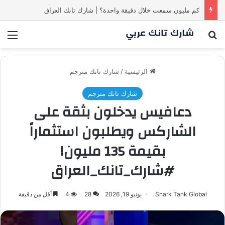
كم مليون سمعت خلال دقيقة واحدة؟ | شارك تانك العراق
بحث عن
الق
الرئيسية
/
شارك تانك مترجم
شارك تانك مترجم
دعافيس يدخلون بثقة على
الشاركس ويطلبون استثماراً
بقيمة 135 مليون!
#شارك_تانك_العراق
Shark Tank Global
يونيو 19, 2026
28
4
أقل من دقيقة