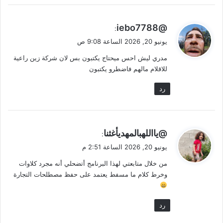
ي
@iebo7788
:
ق
يونيو 20, 2026 الساعة 9:08 ص
و
مدري ليش احس ميحتاج يكتبون بس لان شركة زين راعية
ل
للاقلام مالهم فاضطرو يكتبون
رد
ي
@يااللهبالمهديأغثنا
:
ق
يونيو 20, 2026 الساعة 2:51 م
و
من خلال متابعتي لهذا البرنامج أتضحلي أنه مجرد كلاوات
ل
وخرط كلام ما مسفط يعتمد على حفظ مصطلحات التجارة
رد