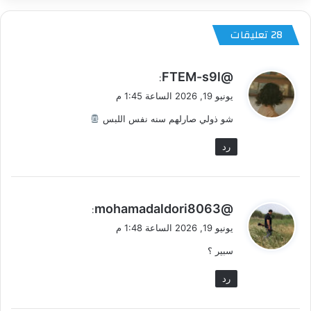
‫28 تعليقات
ي
@FTEM-s9l
:
ق
يونيو 19, 2026 الساعة 1:45 م
و
شو ذولي صارلهم سنه نفس اللبس
ل
رد
ي
@mohamadaldori8063
:
ق
يونيو 19, 2026 الساعة 1:48 م
و
سبير ؟
ل
رد