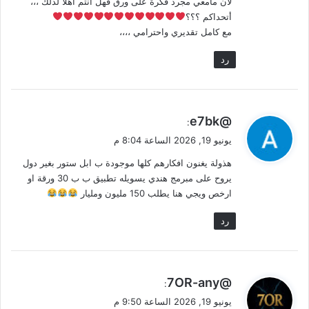
لان مامعي مجرد فكرة على ورق فهل أنتم أهلا لذلك ،،،
أتحداكم ؟؟؟
مع كامل تقديري واحترامي ،،،،
رد
ي
@e7bk
:
ق
يونيو 19, 2026 الساعة 8:04 م
و
هذولة يغنون افكارهم كلها موجودة ب ابل ستور بغير دول
ل
يروح على مبرمج هندي يسويله تطبيق ب ب 30 ورقة او
ارخص ويجي هنا يطلب 150 مليون ومليار
رد
ي
@7OR-any
:
ق
يونيو 19, 2026 الساعة 9:50 م