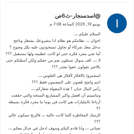
ي
@اسدسنجار-ث6ص
:
ق
يونيو 19, 2026 الساعة 7:08 م
و
السلام عليكم ،،،
ل
اخوان ،،، نظامكم هو نظام اذا مشروعك يشتغل وناجح
ندخل معك شركاء أو نحاول تستحوذون عليه بكل وضوح ؟
أما تجي مجرد فكرة حتى لو كانت عظيمه ولها مستقبل ؟؟؟
لا ،،،، الف سوال تسئلون نعم من حقكم ولكن أسئلتكم حتى
بالاخير تقولون عفوا نعتذر ؟؟؟
استثمروا بالافكار لأفكار هي الفلوس ،،،
انتم واضح تلعبون على المضمون فقط ؟؟؟
رأس المال جبان ؟ هذة المقولة شعاركم ،،،
وتناسيتم أن افضل واكبر المشاريع المنتجه والتي حققت
أرباحا بالمليارات هي كانت في يوما ما مجرد فكرة بسيطه
؟؟
الرسك المخاطرة كلما كانت عالية ،،، فالربح سيكون عالي
؟؟؟
تحياتي ،،، وانا قادم اليكم وسوف ادخل في جدال معكم ،،،