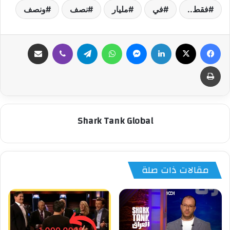
فقط..
في
مليار
نصف
ونصف
فيسبوك
‫X
لينكدإن
ماسنجر
واتساب
تيلقرام
ڤايبر
مشاركة عبر البريد
طباعة
Shark Tank Global
مقالات ذات صلة