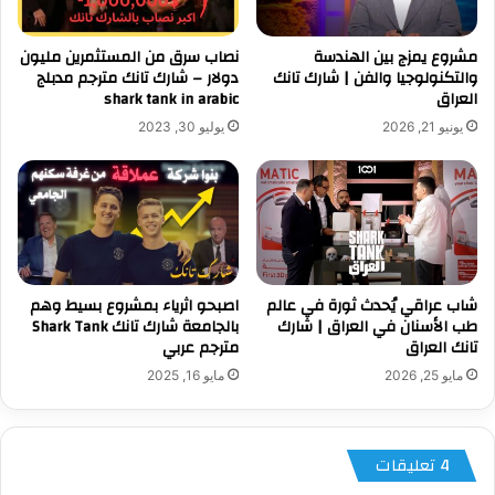
مشروع يمزج بين الهندسة
نصاب سرق من المستثمرين مليون
والتكنولوجيا والفن | شارك تانك
دولار – شارك تانك مترجم مدبلج
العراق
shark tank in arabic
يونيو 21, 2026
يوليو 30, 2023
شاب عراقي يُحدث ثورة في عالم
اصبحو اثرياء بمشروع بسيط وهم
طب الأسنان في العراق | شارك
بالجامعة شارك تانك Shark Tank
تانك العراق
مترجم عربي
مايو 25, 2026
مايو 16, 2025
‫4 تعليقات