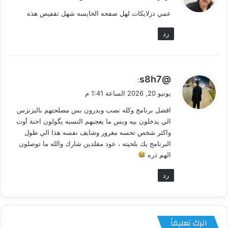
و
عمي دزلايكات لهل صفحه الخايسه شهل تقفيص هذه
ل
رد
ي
@s8h7
:
ق
يونيو 20, 2026 الساعة 1:41 م
و
افضل برنامج وكله نصب ويدرون بس مصلحتهم بالبزنزس
ل
الي يدخلون بيه وبس ما يعجبهم النسبه يگولون احنة أوت
واكثر شخص تحسه مغرور وشايف نفسه هذا الي طول
البرنامج يك بلحيته ، عود مقلدين شارك والله ما توصلون
الهم ذره
رد
اترك تعليقاً