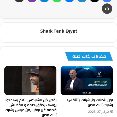
طباعة
Shark Tank Egypt
مقالات ذات صلة
اول بندانات وتيشرتات بتتنفس!
رفض كل الشاركس انهم يساعدوا
[شارك تانك مصر]
يوسف يحقق حلمه و مفضلش
قدامه غير اوفر ايمن عباس [شارك
فبراير 27, 2025
تانك مصر]