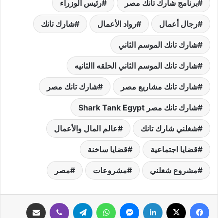
برنامج شارك تانك مصر
رئيس الوزراء
رجال أعمال
رواد الأعمال
شارك تانك
شارك تانك الموسم الثاني
شارك تانك الموسم الثاني الحلقه االثانيه
شارك تانك مشاريع مصر
شارك تانك مصر
شارك تانك مصر Shark Tank Egypt
شغلني شارك تانك
عالم المال والأعمال
قضايا اجتماعية
قضايا ساخنة
مشروع شغلني
مشروعات
مصر
فيسبوك
‫X
لينكدإن
ماسنجر
واتساب
تيلقرام
ڤايبر
مشاركة عبر البريد