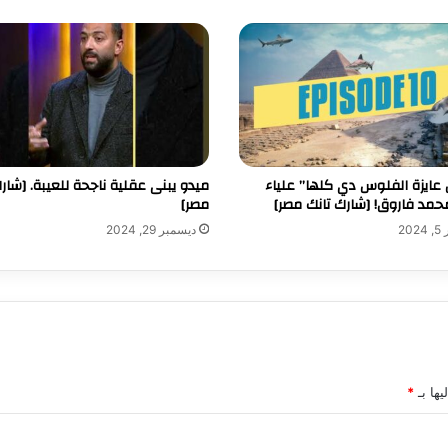
 عايزة الفلوس دي كلها” علياء
ميدو يبنى عقلية ناجحة للعيبة. [شار
حمد فاروق! [شارك تانك مصر]
مصر]
20
ديسمبر 29, 2024
يها بـ
*