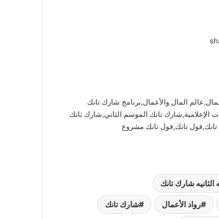
مصر,شارك تانك مصر,المخترعين,رواد الأعمال,عالم المال والأعمال,برنامج شارك تانك
دية,أفضل أفكار للمشروعات,شارك تانك مصر Shark Tank Egypt,المتحدة للخدمات الإعلامية,شارك تانك الموسم الثاني,شارك تانك
تانك,فول تانك,فول تانك مشروع
 الثانيه شارك تانك
رواد الأعمال
شارك تانك