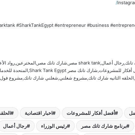
Instagr
مصر,قضايا ساخنة,قضايا اجتماعية,رئيس الوزراء,شارك تانك,رجال أعمال,shark tank 
مصر,cbc 2023,مشروعات,أفضل,اخبار اقتصا
يه,الحلقه الثانيه شارك تانك,مشروع شغلني,شغلني شارك تانك,مشروع فول 
ضل
أفضل أفكار للمشروعات
اخبار اقتصادية
الحلقه
برنامج شارك تانك مصر
رئيس الوزراء
رجال أعمال