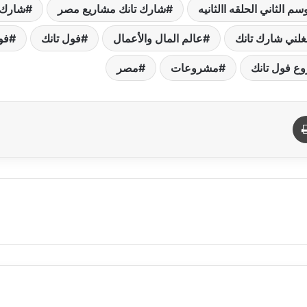
م الثاني الحلقه االثانيه
شارك تانك مشاريع مصر
شارك 
لني شارك تانك
عالم المال والأعمال
فول تانك
فو
ع فول تانك
مشروعات
مصر
د
طباعة