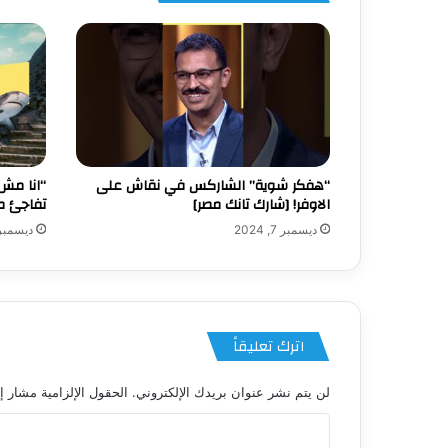
“هفكر شوية” الشاركس في نقاش على
“انا مش
الاوفر! [شارك تانك مصر]
تفاجئ م
ديسمبر 7, 2024
ديسمبر 5, 24
اترك تعليقاً
لن يتم نشر عنوان بريدك الإلكتروني.
الحقول الإلزامية مشار إل
ا