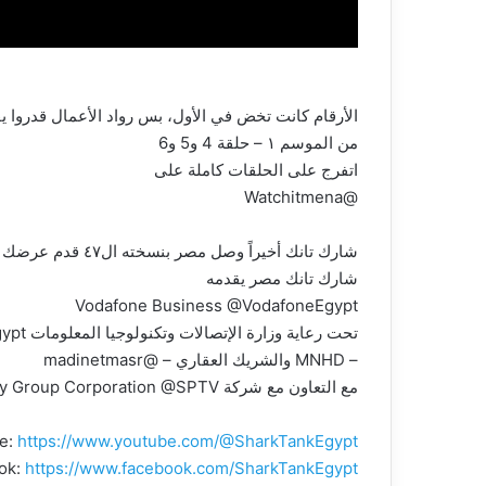
الأرقام كانت تخض في الأول، بس رواد الأعمال قدروا ي
من الموسم ١ – حلقة 4 و5 و6
اتفرج على الحلقات كاملة على
@Watchitmena
شارك تانك أخيراً وصل مصر بنسخته ال٤٧ قدم عرضك أمام مجموعة من أهم رجال الأعمال المصريين واختار منهم شريكك لتحقيق حلمك.
شارك تانك مصر يقدمه
Vodafone Business @VodafoneEgypt
تحت رعاية وزارة الإتصالات وتكنولوجيا المعلومات Creativa @MCITEgypt
– MNHD والشريك العقاري – @madinetmasr
مع التعاون مع شركة Sony Group Corporation @SPTV
e:
https://www.youtube.com/@SharkTankEgypt
ok:
https://www.facebook.com/SharkTankEgypt