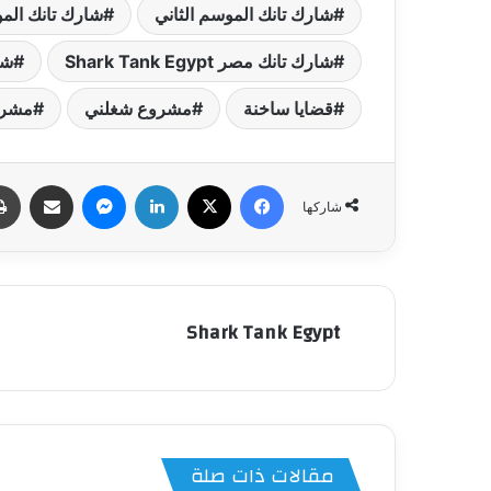
شارك تانك الموسم الثاني
شارك تانك الموس
شارك تانك مصر Shark Tank Egypt
شغ
قضايا ساخنة
مشروع شغلني
مشرو
فيسبوك
‫X
لينكدإن
ماسنجر
مشاركة عبر البري
شاركها
Shark Tank Egypt
مقالات ذات صلة