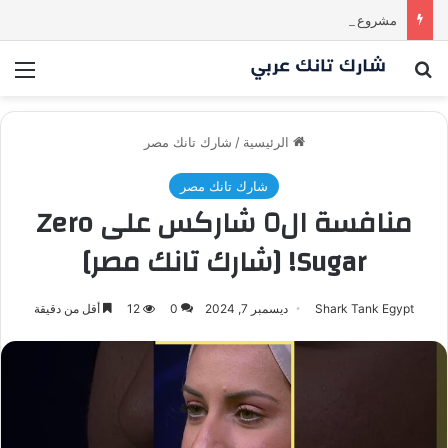
مشروع طموح .. لكن التقييم كان أكبر من أن يقنع الشاركس | #شارك تانك لعراق
بحث عن
الق
الرئيسية
/
شارك تانك مصر
شارك تانك مصر
منافسة ال٥ شاركس على Zero
Sugar! [شارك تانك مصر]
Shark Tank Egypt
ديسمبر 7, 2024
0
12
أقل من دقيقة