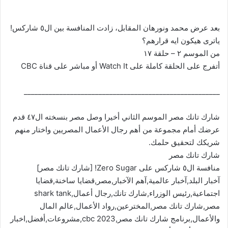
بعد عرض محمد ونورهان المقابل، زادت المنافسة بين ال٥ شاركس!
ياترى هيكون ايه قرارهم؟
من الموسم ٢ – حلقة ١٧
أتفرج على الحلقة كاملة على Watch It أو مباشر على قناة CBC
_______________________________________________________
شارك تانك مصر الموسم الثاني أخيرا وصل مصر بنسخته ال٤٧ قدم
عرضك أمام مجموعة من أهم رجال الأعمال المصريين واختار منهم
شريكك لتحقيق حلمك.
شارك تانك مصر
منافسة ال٥ شاركس على Zero Sugar! [شارك تانك مصر]
آخبار البلد,آخبار عالمية,آهم الآخبار,مصر,قضايا ساخنة,قضايا
اجتماعية,رئيس الوزراء,شارك تانك,رجال أعمال,shark tank
مصر,شارك تانك مصر,المخترعين,رواد الأعمال,عالم المال
والأعمال,برنامج شارك تانك مصر,cbc 2023,مشروعات,أفضل,اخبار