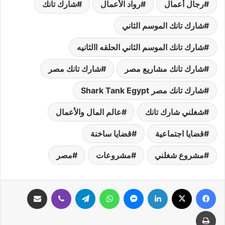
رجال أعمال
رواد الأعمال
شارك تانك
شارك تانك الموسم الثاني
شارك تانك الموسم الثاني الحلقه االثانيه
شارك تانك مشاريع مصر
شارك تانك مصر
شارك تانك مصر Shark Tank Egypt
شغلني شارك تانك
عالم المال والأعمال
قضايا اجتماعية
قضايا ساخنة
مشروع شغلني
مشروعات
مصر
فيسبوك
‫X
لينكدإن
ماسنجر
واتساب
تيلقرام
ڤايبر
مشاركة عبر البريد
طباعة