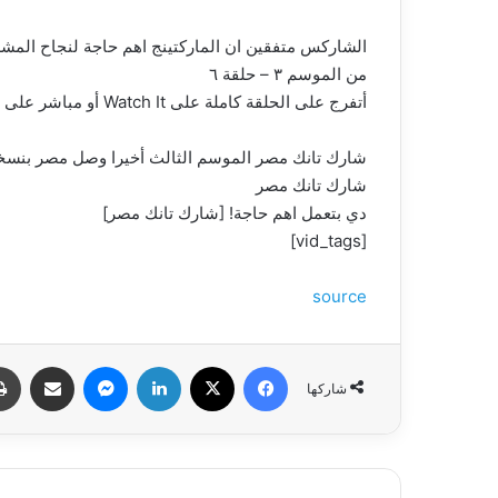
الشاركس متفقين ان الماركتينج اهم حاجة لنجاح المشر
من الموسم ٣ – حلقة ٦
أتفرج على الحلقة كاملة على Watch It أو مباشر على قناة CBC
شارك تانك مصر الموسم الثالث أخيرا وصل مصر بنسخته ال٤٧ قدم عرضك أمام مجموعة من أهم رجال الأعمال المصريين واختار منهم شريكك
شارك تانك مصر
دي بتعمل اهم حاجة! [شارك تانك مصر]
[vid_tags]
source
فيسبوك
‫X
لينكدإن
ماسنجر
مشاركة عبر البري
شاركها