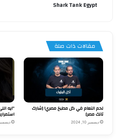
Shark Tank Egypt
مقالات ذات صلة
لحم النعام في كل مطبخ مصري! [شارك
“ايه ال
تانك مصر]
استمرارية TravMed!! [شارك ت
ديسمبر 10, 2024
ديسمبر 20, 23