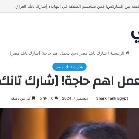
ص! انبهر بالفكرة وآمن برائد الأعمال
الرئيسية
/
شارك تانك مصر
/
دي بتعمل اهم حاجة! [شارك تانك مصر]
شارك تانك مصر
مل اهم حاجة! [شارك تانك
Shark Tank Egypt
ديسمبر 7, 2024
0
5
أقل من دقيقة