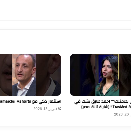
لى يضمنلك؟” احمد طارق يشك في
استثمار ذكي مع Lamarckii #shorts
انك مصر]
فبراير 13, 2026
20