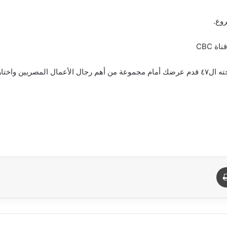
وع.
 لتحقيق حلمك.
د
طباعة