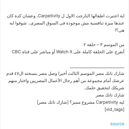
اية اعتبرت اطفالها التارجت الاول ل Carpetivity، وعشان كدة كان
عندها ميزة تنافسية مش موجودة فى السوق المصرى.. شوفوا ايه
هى؟!
من الموسم ٣ – حلقة ٢
أتفرج على الحلقة كاملة على Watch It أو مباشر على قناة CBC
___________________________
شارك تانك مصر الموسم الثالث أخيرا وصل مصر بنسخته ال٤٧ قدم
عرضك أمام مجموعة من أهم رجال الأعمال المصريين واختار منهم
شريكك لتحقيق حلمك.
شارك تانك مصر
ليه Carpetivity مشروع مميز؟ [شارك تانك مصر]
[vid_tags]
source