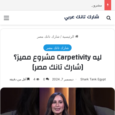
مشروع طموح .. لكن التقييم كان أكبر من أن يقنع الشاركس | #شارك تانك لعراق
بحث عن
الق
الرئيسية
/
شارك تانك مصر
شارك تانك مصر
ليه Carpetivity مشروع مميز؟
[شارك تانك مصر]
Shark Tank Egypt
ديسمبر 7, 2024
0
4
أقل من دقيقة