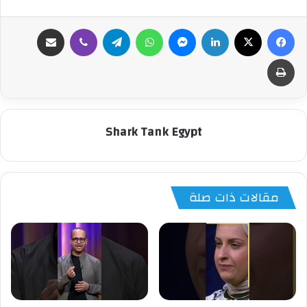
فيسبوك
‫X
لينكدإن
ماسنجر
واتساب
تيلقرام
ڤايبر
مشاركة عبر البريد
طباعة
Shark Tank Egypt
مقالات ذات صلة