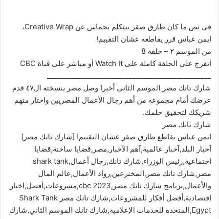
في نص ما كان طارق صقر بيتكلم بحماس عن Creative Wrap،
ايمن عباس قرر يقاطعه عشان التقييم!
من الموسم ٢ – حلقة 8
أتفرج على الحلقة كاملة على Watch It أو مباشر على قناة CBC
________________________________________________
شارك تانك مصر الموسم الثاني أخيرا وصل مصر بنسخته ال٤٧ قدم
عرضك أمام مجموعة من أهم رجال الأعمال المصريين واختار منهم
شريكك لتحقيق حلمك.
شارك تانك مصر
ايمن عباس يقاطع طارق صقر عشان التقييم! [شارك تانك مصر]
آخبار البلد,آخبار عالمية,آهم الآخبار,مصر,قضايا ساخنة,قضايا
اجتماعية,رئيس الوزراء,شارك تانك,رجال أعمال,shark tank
مصر,شارك تانك مصر,المخترعين,رواد الأعمال,عالم المال
والأعمال,برنامج شارك تانك مصر,cbc 2023,مشروعات,أفضل,اخبار
اقتصادية,أفضل أفكار للمشروعات,شارك تانك مصر Shark Tank
Egypt,المتحدة للخدمات الإعلامية,شارك تانك الموسم الثاني,شارك