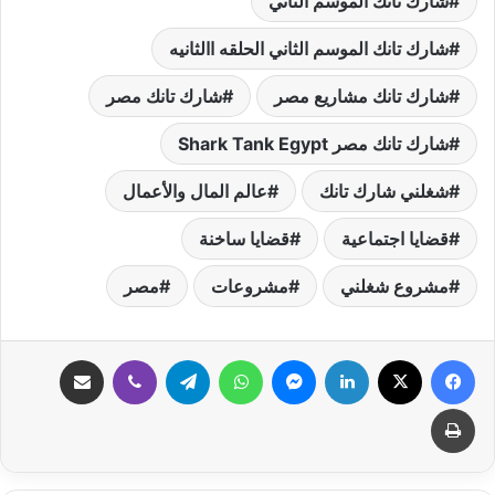
شارك تانك الموسم الثاني
شارك تانك الموسم الثاني الحلقه االثانيه
شارك تانك مشاريع مصر
شارك تانك مصر
شارك تانك مصر Shark Tank Egypt
شغلني شارك تانك
عالم المال والأعمال
قضايا اجتماعية
قضايا ساخنة
مشروع شغلني
مشروعات
مصر
فيسبوك
‫X
لينكدإن
ماسنجر
واتساب
تيلقرام
ڤايبر
مشاركة عبر البريد
طباعة