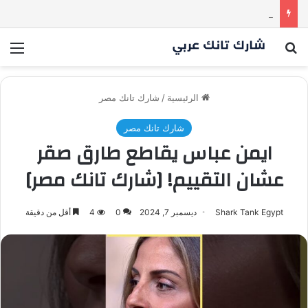
كم مليون سمعت خلال دقيقة واحدة؟ | شارك تانك العراق
بحث عن
الق
الرئيسية
/
شارك تانك مصر
شارك تانك مصر
ايمن عباس يقاطع طارق صقر
عشان التقييم! [شارك تانك مصر]
Shark Tank Egypt
ديسمبر 7, 2024
0
4
أقل من دقيقة