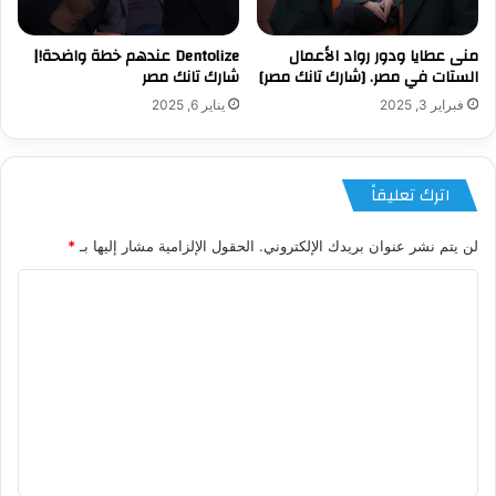
منى عطايا ودور رواد الأعمال
Dentolize عندهم خطة واضحة!|
الستات في مصر. [شارك تانك مصر]
شارك تانك مصر
فبراير 3, 2025
يناير 6, 2025
اترك تعليقاً
لن يتم نشر عنوان بريدك الإلكتروني.
الحقول الإلزامية مشار إليها بـ
*
ا
ل
ت
ع
ل
ي
ق