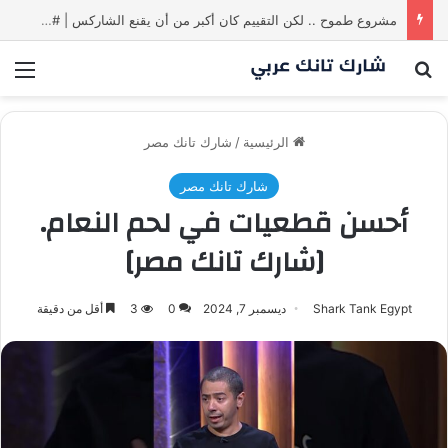
مشروع طموح .. لكن التقييم كان أكبر من أن يقنع الشاركس | #شارك تانك لعراق
بحث عن
الق
الرئيسية
/
شارك تانك مصر
شارك تانك مصر
أحسن قطعيات في لحم النعام.
[شارك تانك مصر]
Shark Tank Egypt
ديسمبر 7, 2024
0
3
أقل من دقيقة