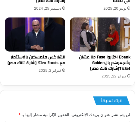
في لحظة
[شارك تانك مصر]
يوليو 20, 2025
ديسمبر 25, 2024
‏Ebank اختاروا Up Fuse عشان
الشاركس متمسكين بالاستثمار
يشجعوهم بالGolden
مع Cleo Foods! [شارك تانك مصر]
Ticket[شارك تانك مصر]
فبراير 2, 2025
فبراير 22, 2025
اترك تعليقاً
لن يتم نشر عنوان بريدك الإلكتروني.
الحقول الإلزامية مشار إليها بـ
*
ا
ل