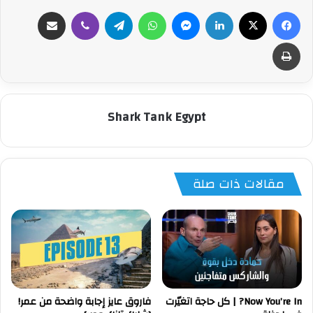
فيسبوك
‫X
لينكدإن
ماسنجر
واتساب
تيلقرام
ڤايبر
مشاركة عبر البريد
طباعة
Shark Tank Egypt
مقالات ذات صلة
Now You’re In? | كل حاجة اتغيّرت
فاروق عايز إجابة واضحة من عمر!