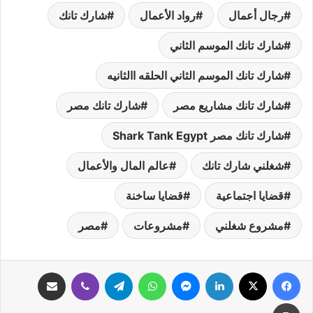
رجال أعمال
رواد الأعمال
شارك تانك
شارك تانك الموسم الثاني
شارك تانك الموسم الثاني الحلقه االثانيه
شارك تانك مشاريع مصر
شارك تانك مصر
شارك تانك مصر Shark Tank Egypt
شغلني شارك تانك
عالم المال والأعمال
قضايا اجتماعية
قضايا ساخنة
مشروع شغلني
مشروعات
مصر
فيسبوك
‫X
لينكدإن
ماسنجر
واتساب
تيلقرام
ڤايبر
مشاركة عبر البريد
طباعة