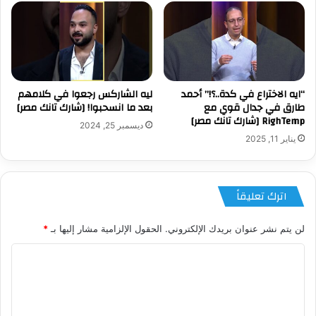
“ايه الاختراع في كدة..؟!” أحمد
ليه الشاركس رجعوا في كلامهم
طارق في جدال قوي مع
بعد ما انسحبوا! [شارك تانك مصر]
RighTemp [شارك تانك مصر]
ديسمبر 25, 2024
يناير 11, 2025
اترك تعليقاً
لن يتم نشر عنوان بريدك الإلكتروني.
الحقول الإلزامية مشار إليها بـ
*
ا
ل
ت