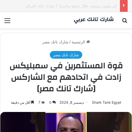
كم مليون سمعت خلال دقيقة واحدة؟ #SharkTankIraq
بحث عن
الق
الرئيسية
/
شارك تانك مصر
شارك تانك مصر
قوة المستثمرين في سمبليكس
زادت في اتحادهم مع الشاركس
[شارك تانك مصر]
Shark Tank Egypt
ديسمبر 8, 2024
0
7
أقل من دقيقة