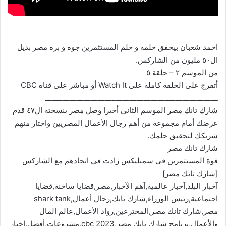
احمد شعبان بيحقق حلمه و حلم المستثمرين جوه و بره مصر بديل
ال٥٠ مليون من الشاركس.
من الموسم ٢ – حلقة ٥
أتفرج على الحلقة كاملة على Watch It أو مباشر على قناة CBC
_________________________________________________
شارك تانك مصر الموسم الثاني أخيرا وصل مصر بنسخته ال٤٧ قدم
عرضك أمام مجموعة من أهم رجال الأعمال المصريين واختار منهم
شريكك لتحقيق حلمك.
شارك تانك مصر
قوة المستثمرين في سمبليكس زادت في اتحادهم مع الشاركس
[شارك تانك مصر]
آخبار البلد,آخبار عالمية,آهم الآخبار,مصر,قضايا ساخنة,قضايا
اجتماعية,رئيس الوزراء,شارك تانك,رجال أعمال,shark tank
مصر,شارك تانك مصر,المخترعين,رواد الأعمال,عالم المال
والأعمال,برنامج شارك تانك مصر,cbc 2023,مشروعات,أفضل,اخبار