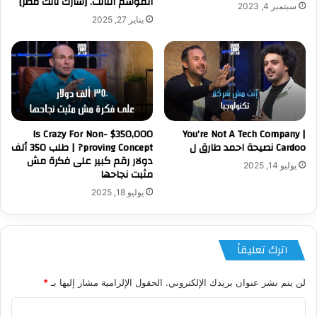
الموسم الثالث. [شارك تانك مصر]
سبتمبر 4, 2023
يناير 27, 2025
$350,000 Is Crazy For Non-
You’re Not A Tech Company |
Cardoo نصيحة احمد طارق ل
proving Concept? | طلب 350 ألف
دولار رقم كبير على فكرة مش
يوليو 14, 2025
مثبت نجاحها
يوليو 18, 2025
اترك تعليقاً
لن يتم نشر عنوان بريدك الإلكتروني.
الحقول الإلزامية مشار إليها بـ
*
ا