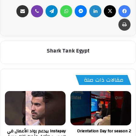
فيسبوك
‫X
لينكدإن
ماسنجر
واتساب
تيلقرام
ڤايبر
مشاركة عبر البريد
طباعة
Shark Tank Egypt
مقالات ذات صلة
Orientation Day for season 2
Instapay بيدعم رواد الأعمال في