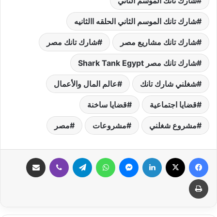
شارك تانك الموسم الثاني
شارك تانك الموسم الثاني الحلقه االثانيه
شارك تانك مشاريع مصر
شارك تانك مصر
شارك تانك مصر Shark Tank Egypt
شغلني شارك تانك
عالم المال والأعمال
قضايا اجتماعية
قضايا ساخنة
مشروع شغلني
مشروعات
مصر
فيسبوك
‫X
لينكدإن
ماسنجر
واتساب
تيلقرام
ڤايبر
مشاركة عبر البريد
طباعة