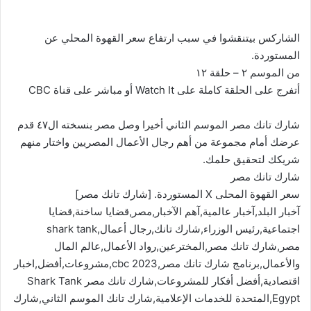
الشاركس بيتنقشوا في سبب ارتفاع سعر القهوة المحلي عن
المستوردة.
من الموسم ٢ – حلقة ١٢
أتفرج على الحلقة كاملة على Watch It أو مباشر على قناة CBC
شارك تانك مصر الموسم الثاني أخيرا وصل مصر بنسخته ال٤٧ قدم
عرضك أمام مجموعة من أهم رجال الأعمال المصريين واختار منهم
شريكك لتحقيق حلمك.
شارك تانك مصر
سعر القهوة المحلى X المستوردة. [شارك تانك مصر]
آخبار البلد,آخبار عالمية,آهم الآخبار,مصر,قضايا ساخنة,قضايا
اجتماعية,رئيس الوزراء,شارك تانك,رجال أعمال,shark tank
مصر,شارك تانك مصر,المخترعين,رواد الأعمال,عالم المال
والأعمال,برنامج شارك تانك مصر,cbc 2023,مشروعات,أفضل,اخبار
اقتصادية,أفضل أفكار للمشروعات,شارك تانك مصر Shark Tank
Egypt,المتحدة للخدمات الإعلامية,شارك تانك الموسم الثاني,شارك