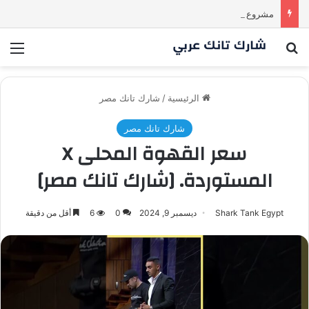
مشروع طموح .. لكن التقييم كان أكبر من أن يقنع الشاركس | #شارك تانك لعراق
بحث عن
الق
الرئيسية
/
شارك تانك مصر
شارك تانك مصر
سعر القهوة المحلى X
المستوردة. [شارك تانك مصر]
Shark Tank Egypt
ديسمبر 9, 2024
0
6
أقل من دقيقة