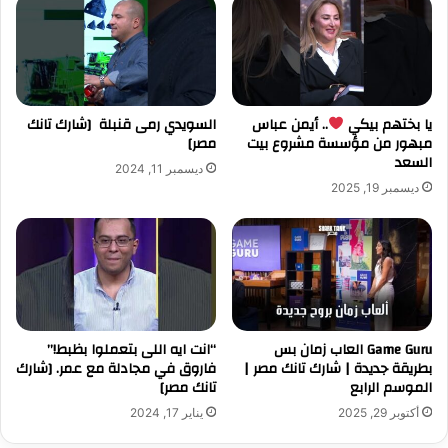
يا بختهم بيكي
.. أيمن عباس
السويدي رمى قنبلة [شارك تانك
مبهور من مؤسسة مشروع بيت
مصر]
السعد
ديسمبر 11, 2024
ديسمبر 19, 2025
Game Guru العاب زمان بس
“انت ايه اللى بتعملوا بظبط!”
بطريقة جديدة | شارك تانك مصر |
فاروق في مجادلة مع عمر. [شارك
الموسم الرابع
تانك مصر]
أكتوبر 29, 2025
يناير 17, 2024