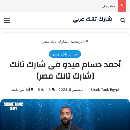
مشروع طموح .. لكن التقييم كان أكبر من أن يقنع الشاركس | #شارك تانك لعراق
بحث عن
الق
الرئيسية
/
شارك تانك مصر
شارك تانك مصر
أحمد حسام ميدو فى شارك تانك
[شارك تانك مصر]
Shark Tank Egypt
ديسمبر 5, 2024
0
6
أقل من دقيقة