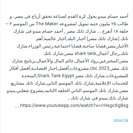
أحمد حسام ميدو يحول كرة القدم لصناعة تحقق أرباح في مصر، و
طالب ٢٥ مليون جنيه تمويل لمشروعه The Maker من الموسم ٢ –
حلقة ١٨ أتفرج … شارك تانك مصر , أحمد حسام ميدو فى شارك
تانك [شارك تانك مصر] آخبار البلد,آخبار عالمية,آهم
الآخبار,مصر,قضايا ساخنة,قضايا اجتماعية,رئيس الوزراء,شارك
تانك,رجال أعمال,shark tank مصر,شارك تانك
مصر,المخترعين,رواد الأعمال,عالم المال والأعمال,برنامج شارك
تانك مصر,cbc 2023,مشروعات,أفضل,اخبار اقتصادية,أفضل أفكار
للمشروعات,شارك تانك مصر Shark Tank Egypt,المتحدة
للخدمات الإعلامية,شارك تانك الموسم الثاني,شارك تانك مشاريع
مصر,شارك تانك الموسم الثاني الحلقه االثانيه,مشروع شغلني,‎ميدو
شارك تانك,‎ميدو في شارك تانك ,
https://www.youtubepp.com/watch?v=rrHsgcXg8xg , ,
source