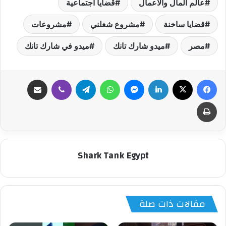
عالم المال والأعمال
قضايا اجتماعية
قضايا ساخنة
مشروع شغلني
مشروعات
مصر
فيسبوك
‫X
لينكدإن
ماسنجر
واتساب
تيلقرام
ڤايبر
مشاركة عبر البريد
طباعة
Shark Tank Egypt
مقالات ذات صلة