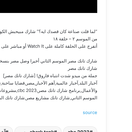
“لما قلت صناعة كان قصدك ايه؟” شارك مبيحبش الكورة 
من الموسم ٢ – حلقة ١٨
أتفرج على الحلقة كاملة على Watch It أو مباشر على قناة CBC
شارك تانك مصر الموسم الثاني أخيرا وصل مصر بنسخته ال٤٧ قدم عرضك أمام مجموعة من أهم رجال الأعمال المصريين واختار منهم شريكك 
شارك تانك مصر
جملة من ميدو شدت انتباه فاروق! [شارك تانك مصر]
الموسم الثاني,شارك تانك مشاريع مصر,شارك تانك المو
source