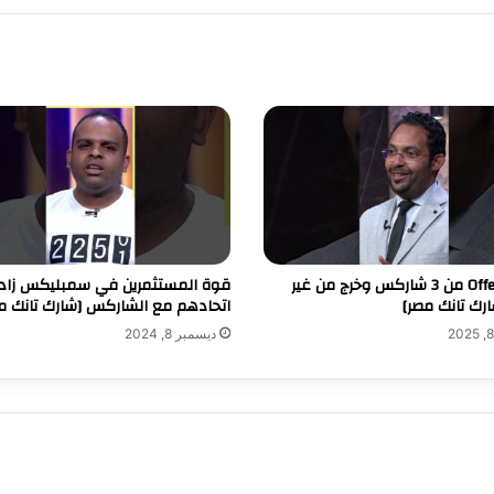
رفض Offers من 3 شاركس وخرج من غير
قوة المستثمرين في سمبليكس زا
اتحادهم مع الشاركس [شارك تانك م
ديسمبر 8, 2024