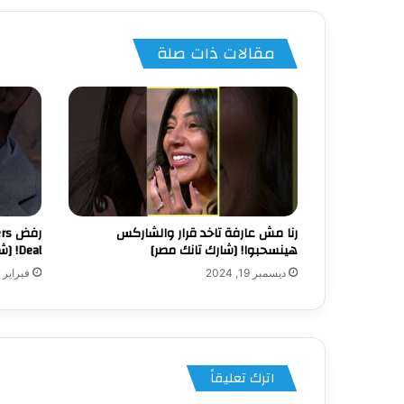
مقالات ذات صلة
رنا مش عارفة تاخد قرار والشاركس
هينسحبوا! [شارك تانك مصر]
Deal! [شارك تانك مصر]
ديسمبر 19, 2024
فبراير 8, 2025
اترك تعليقاً