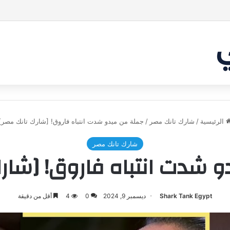
 غير شارك لينا.لكن… هل ستقدم عرضًا؟ | شارك تانك العراق
الرئيسية
/
شارك تانك مصر
/
جملة من ميدو شدت انتباه فاروق! [شارك تانك مصر]
شارك تانك مصر
 شدت انتباه فاروق! [شار
Shark Tank Egypt
ديسمبر 9, 2024
0
4
أقل من دقيقة