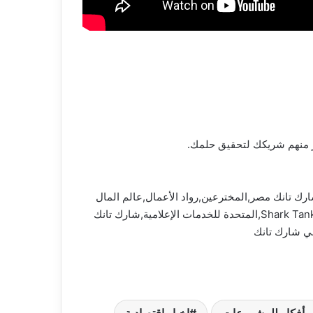
ية,آهم الآخبار,مصر,قضايا ساخنة,قضايا اجتماعية,رئيس الوزراء,شارك تانك,رجال أعمال,shark tank مصر,شارك تانك مصر,المخترعين,رواد الأعمال,عالم المال
والأعمال,برنامج شارك تانك مصر,cbc 2023,مشروعات,أفضل,اخبار اقتصادية,أفضل أفكار للمشروعات,شارك تانك مصر Shark Tank Egypt,المتحدة للخدمات الإعلامية,شارك تانك
ني شارك تانك