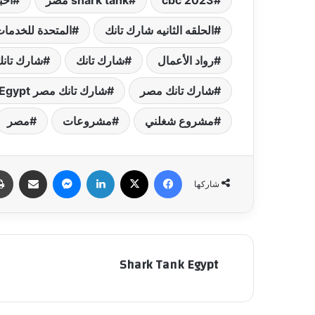
cbc 2023
shark tank مصر
آخبا
الحلقه الثانيه شارك تانك
المتحدة للخدمات
رواد الأعمال
شارك تانك
شارك تانك
شارك تانك مصر
شارك تانك مصر Shark Tank Egypt
مشروع شغلني
مشروعات
مصر
فيسبوك
‫X
لينكدإن
ماسنجر
مشاركة عبر البري
شاركها
Shark Tank Egypt