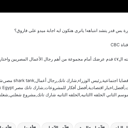
بس قدر يتشد انتباهه! ياترى هتكون ايه اجابة ميدو على فاروق؟
لتحقيق حلمك.
آخبار البلد,آخبار عالم
سم الثاني الحلقه االثانيه,الحلقه الثانيه شارك تانك,مشروع شغلني,شغل