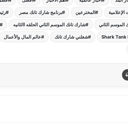
ر البلد
آخبار عالمية
آهم الآخبار
أفضل
أفضل
 الإعلامية
المخترعين
برنامج شارك تانك مصر
رئي
 الموسم الثاني
شارك تانك الموسم الثاني الحلقه االثانيه
شغلني شارك تانك
عالم المال والأعمال
د
طباعة