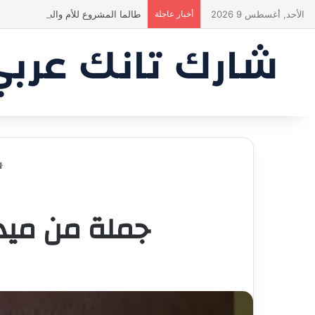
الأحد, أغسطس 9 2026
أخبار عاجلة
طالما المشروع للأم والطفل… ما إلها
جملة من ميدو