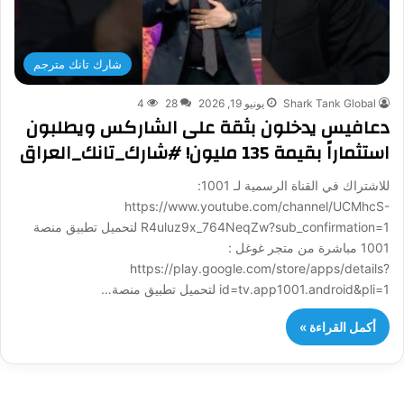
شارك تانك مترجم
Shark Tank Global
يونيو 19, 2026
28
4
دعافيس يدخلون بثقة على الشاركس ويطلبون
استثماراً بقيمة 135 مليون! #شارك_تانك_العراق
للاشتراك في القناة الرسمية لـ 1001:
https://www.youtube.com/channel/UCMhcS-
R4uluz9x_764NeqZw?sub_confirmation=1 لتحميل تطبيق منصة
1001 مباشرة من متجر غوغل :
https://play.google.com/store/apps/details?
id=tv.app1001.android&pli=1 لتحميل تطبيق منصة…
أكمل القراءة »