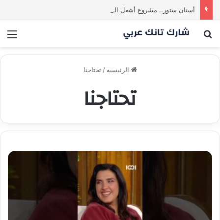
أسنان ستور.. مشروع أشعل المنافسة بين الشاركس! فمن سيحسم الصفقة في النهاية؟ |شارك تانك العراق
بحث عن
الق
الرئيسية
/
تحتاجنا
تحتاجنا