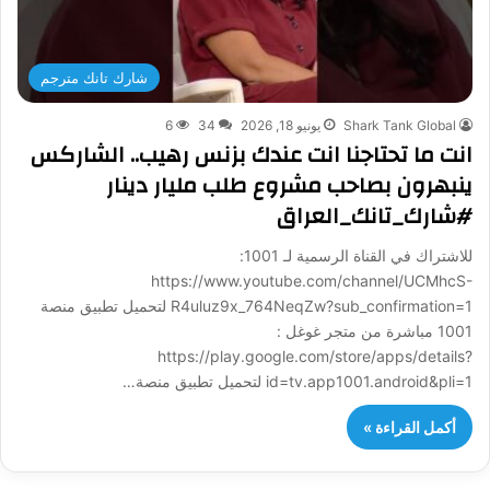
شارك تانك مترجم
Shark Tank Global
يونيو 18, 2026
34
6
انت ما تحتاجنا انت عندك بزنس رهيب.. الشاركس
ينبهرون بصاحب مشروع طلب مليار دينار
#شارك_تانك_العراق
للاشتراك في القناة الرسمية لـ 1001:
https://www.youtube.com/channel/UCMhcS-
R4uluz9x_764NeqZw?sub_confirmation=1 لتحميل تطبيق منصة
1001 مباشرة من متجر غوغل :
https://play.google.com/store/apps/details?
id=tv.app1001.android&pli=1 لتحميل تطبيق منصة…
أكمل القراءة »