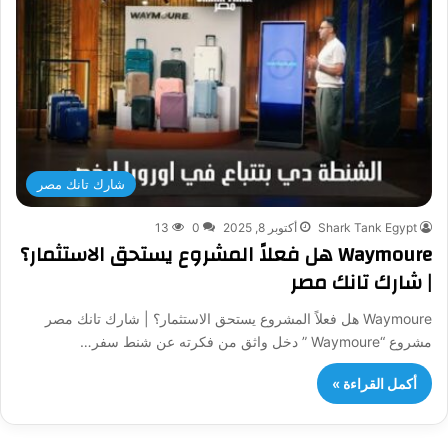
شارك تانك مصر
Shark Tank Egypt
أكتوبر 8, 2025
0
13
Waymoure هل فعلاً المشروع يستحق الاستثمار؟
| شارك تانك مصر
Waymoure هل فعلاً المشروع يستحق الاستثمار؟ | شارك تانك مصر
مشروع “Waymoure ” دخل واثق من فكرته عن شنط سفر…
أكمل القراءة »