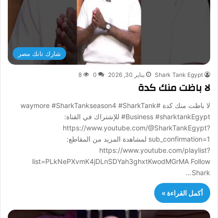
شارك تانك مصر
Shark Tank Egypt
يناير 30, 2026
0
8
لا باظت منك كدة
لا باظت منك كدة #waymore #SharkTankseason4 #SharkTank
#Business #sharktankEgypt للإشتراك في القناة:
https://www.youtube.com/@SharkTankEgypt?
sub_confirmation=1 لمشاهدة المزيد من المقاطع:
https://www.youtube.com/playlist?
list=PLkNePXvmK4jDLnSDYah3ghxtKwodMGrMA Follow
Shark…
أكمل القراءة »