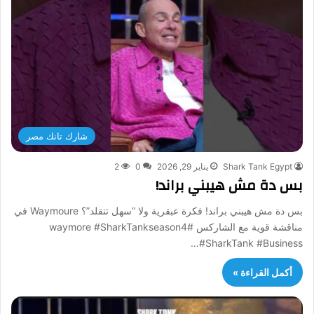
شارك تانك مصر
Shark Tank Egypt
يناير 29, 2026
0
2
بس دة مش هيبني براند!
بس دة مش هيبني براند! فكرة عبقرية ولا “سهل تتقلد”؟ Waymoure في
مناقشة قوية مع الشاركس #waymore #SharkTankseason4
#SharkTank #Business…
أكمل القراءة »