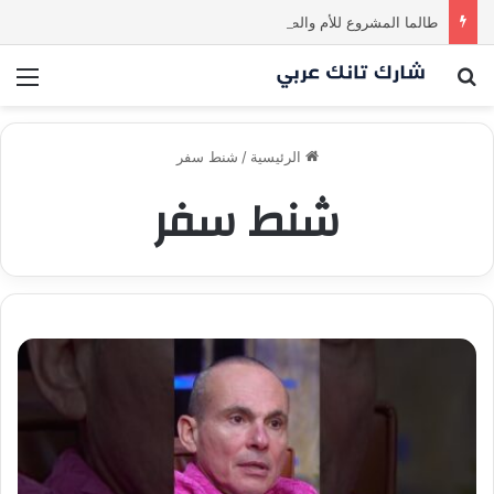
طالما المشروع للأم والطفل… ما إلها غير شارك لينا.لكن… هل ستقدم عرضًا؟ | شارك تانك العراق
بحث عن
الق
الرئيسية
/
شنط سفر
شنط سفر