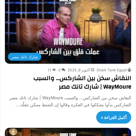
شارك تانك مصر
Shark Tank Egypt
أكتوبر 9, 2025
0
11
النقاش سخن بين الشاركس… والسبب
WayMoure | شارك تانك مصر
النقاش سخن بين الشاركس… والسبب WayMoure | شارك تانك مصر
الشاركس بدأوا يشككوا في الفكرة وقالوا إن الشنط ممكن تتقلّد،…
أكمل القراءة »