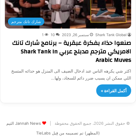
شارك تانك مترجم
Shark Tank Global
سبتمبر 26, 2023
10
1
صنعوا حذاء بفكرة عبقرية – برنامج شارك تانك
الامريكي مترجم مدبلج عربي Shark Tank In
Arabic Muves
اكثر شي يكرهه الناس عند ادخال الضيف الى المنزل هو حذائه المتسخ
اللي ممكن ان يسبب ضرر دائم للسجاد، ولها…
أكمل القراءة »
© حقوق النشر 2026، جميع الحقوق محفوظة |
Jannah News الثيم
(المظهر) تم تصميمه من قِبل TieLabs