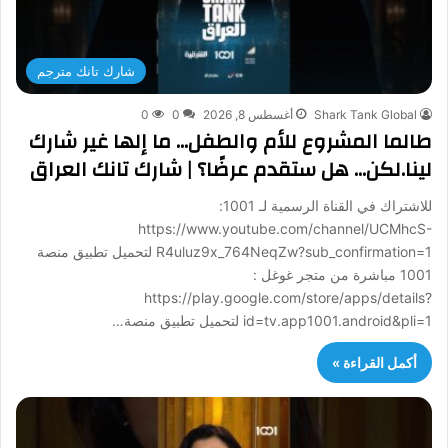
شارك تانك مترجم
Shark Tank Global
أغسطس 8, 2026
0
0
طالما المشروع للأم والطفل… ما إلها غير شارك
لينا.لكن… هل ستقدم عرضًا؟ | شارك تانك العراق
للاشتراك في القناة الرسمية لـ 1001:
https://www.youtube.com/channel/UCMhcS-
R4uluz9x_764NeqZw?sub_confirmation=1 لتحميل تطبيق منصة
1001 مباشرة من متجر غوغل :
https://play.google.com/store/apps/details?
id=tv.app1001.android&pli=1 لتحميل تطبيق منصة…
أكمل القراءة »