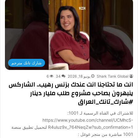
شارك تانك مترجم
Shark Tank Global
يونيو 18, 2026
34
6
انت ما تحتاجنا انت عندك بزنس رهيب.. الشاركس
ينبهرون بصاحب مشروع طلب مليار دينار
#شارك_تانك_العراق
للاشتراك في القناة الرسمية لـ 1001:
https://www.youtube.com/channel/UCMhcS-
R4uluz9x_764NeqZw?sub_confirmation=1 لتحميل تطبيق منصة
1001 مباشرة من متجر غوغل :