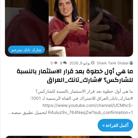
شارك تانك مترجم
Shark Tank Global
يوليو 9, 2026
8
0
ما هي أول خطوة بعد قرار الاستثمار بالنسبة
للشاركس؟ #شارك_تانك_العراق
ما هي أول خطوة بعد قرار الاستثمار بالنسبة للشاركس؟
#شارك_تانك_العراق للاشتراك في القناة الرسمية لـ 1001:
https://www.youtube.com/channel/UCMhcS-
R4uluz9x_764NeqZw?sub_confirmation=1 لتحميل تطبيق منصة…
أكمل القراءة »