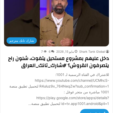
شارك تانك مترجم
Shark Tank Global
مايو 15, 2026
6
7
دخل عليهم بمشروع مستحيل يتفوت، شلون راح
يتصرفون القروش؟ #شارك_تانك_العراق
للاشتراك في القناة الرسمية لـ 1001:
https://www.youtube.com/channel/UCMhcS-
R4uluz9x_764NeqZw?sub_confirmation=1 لتحميل تطبيق منصة
1001 مباشرة من متجر غوغل :
https://play.google.com/store/apps/details?
id=tv.app1001.android&pli=1 لتحميل تطبيق منصة…