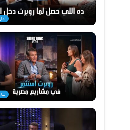
شار
شار