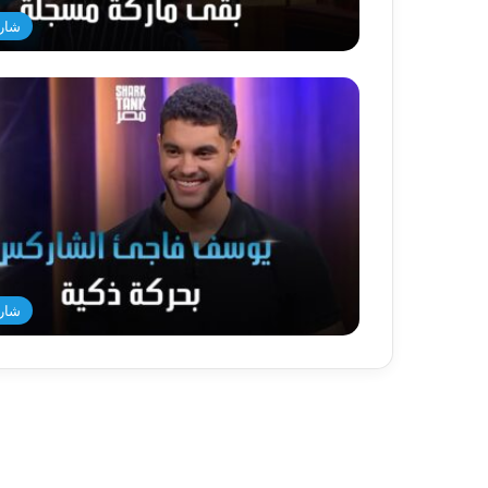
شار
شار