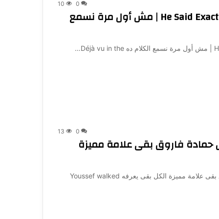
10
0
He Said Exactly The Same To The Last Entrepreneur | مش أول مرة نسمع
D…
13
0
Why Does He Get Th? | ذوق حمادة فاروق بقى علامة مميزة
Why Does He Get The Nice Shirt? | ذوق حمادة فاروق بقى علامة مميزة الكل بقى يعرفه Youssef walked