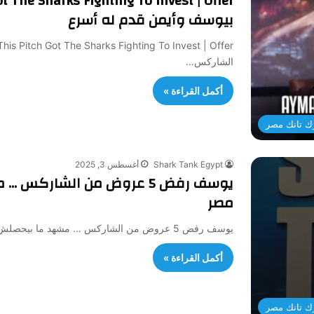
بيوسف وأيمن قدم له أسرع
الشاركس…
أكمل القراءة »
ك تانك مصر
Shark Tank Egypt
أغسطس 3, 2025
يوسف رفض 5 عروض من الشارك
مصر
يوسف رفض 5 عروض من الشاركس … مشهد ما بيحصلش كتير | شارك تانك مصر كان داخل يعرض فكرته… بس…
أكمل القراءة »
ك تانك مصر