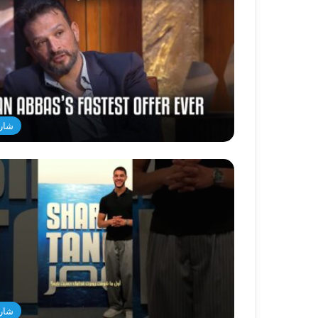
شار
شار