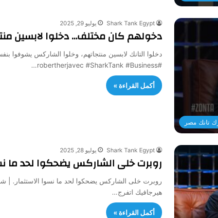
Shark Tank Egypt
يوليو 29, 2025
دخولهم كان مختلف… دخلوا لابسين منتج
دخلوا التانك لابسين منتجاتهم، وخلوا الشاركس يشوفوا بنفس
#robertherjavec #SharkTank #Business…
أكمل القراءة »
ك تانك مصر
Shark Tank Egypt
يوليو 28, 2025
روبرت خلى الشاركس يضحكوا لحد ما نسوا
روبرت خلى الشاركس يضحكوا لحد ما نسوا الاستثمار. | شا
هيرجافيك اتفرج…
أكمل القراءة »