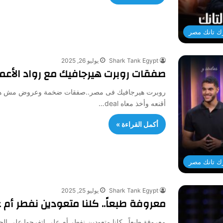
ك تانك مصر
Shark Tank Egypt
يوليو 26, 2025
صفقات روبرت هيرجافيك مع رواد الأعمال
روبرت هيرجافيك فى مصر..صفقات ضخمة وعروض مش هتصدقه
أقنعه وأخذ معاه deal…
أكمل القراءة »
ك تانك مصر
Shark Tank Egypt
يوليو 25, 2025
معروفة طبعاً.. كلنا متعودين نفطر أم 