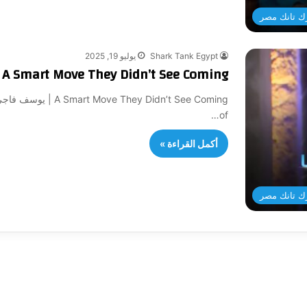
ك تانك مصر
Shark Tank Egypt
يوليو 19, 2025
A Smart Move They Didn’t See Coming | يوسف فاجئ الكل بحركة ذكية
of…
أكمل القراءة »
ك تانك مصر