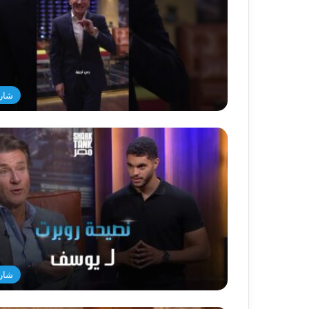
شار
شار