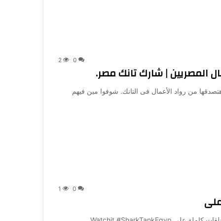
2
0
 المصريين | شارك تانك مصر.
ا من رواد الأعمال فى التانك. شوفوا مين فيهم
1
0
على
معروفة طبعاً.. كلنا متعودين نفطر أم على اتفرجوا علي الحلقات كاملة على Watchit #SharkTankEgyp