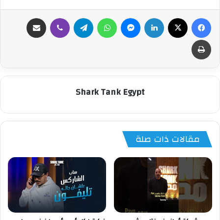
فيسبوك
‫X
لينكدإن
ماسنجر
واتساب
تيلقرام
ڤايبر
مشاركة عبر البريد
طباعة
Shark Tank Egypt
مقالات ذات صلة