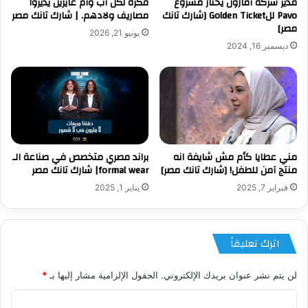
مدير شركة أمازون يختار مشروع
فكرة لكل أب وأم عايزين يديروا
Pavo للGolden Ticket [شارك تانك
مصاريف ولادهم. | شارك تانك مصر
مصر]
يونيو 21, 2026
ديسمبر 16, 2024
مني عطايا كأم مش شايفة انه
براند مصري متخصص في صناعة الـ
منتج آمن للطفل! [شارك تانك مصر]
formal wear| شارك تانك مصر
فبراير 7, 2025
يناير 1, 2025
اترك تعليقاً
لن يتم نشر عنوان بريدك الإلكتروني.
الحقول الإلزامية مشار إليها بـ
*
ا