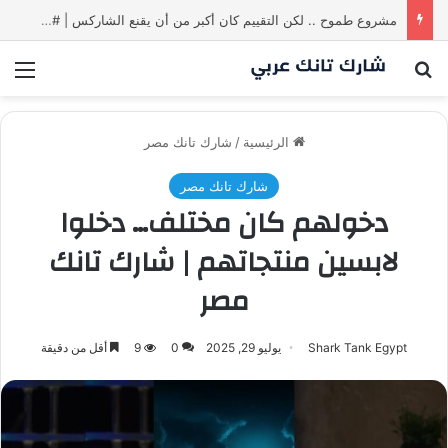
مشروع طموح .. لكن التقييم كان أكبر من أن يقنع الشاركس | #شارك تانك لعراق
بحث عن
الق
الرئيسية
/
شارك تانك مصر
شارك تانك مصر
دخولهم كان مختلف… دخلوا
لابسين منتجاتهم | شارك تانك
مصر
Shark Tank Egypt
يوليو 29, 2025
0
9
أقل من دقيقة