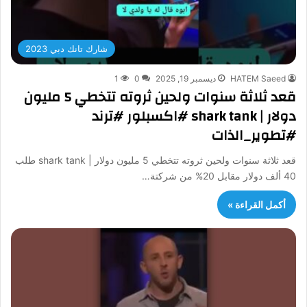
شارك تانك دبي 2023
HATEM Saeed
ديسمبر 19, 2025
0
1
قعد ثلاثة سنوات ولحين ثروته تتخطي 5 مليون
دولار | shark tank #اكسبلور #ترند
#تطوير_الذات
قعد ثلاثة سنوات ولحين ثروته تتخطي 5 مليون دولار | shark tank طلب
40 ألف دولار مقابل 20% من شركتة…
أكمل القراءة »