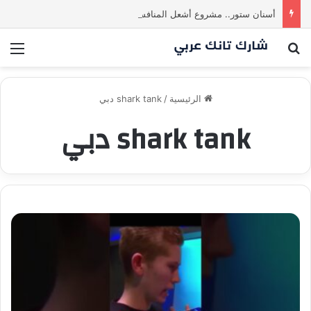
أسنان ستور.. مشروع أشعل المنافسة بين الشاركس! فمن سيحسم الصفقة في النهاية؟ |شارك تانك العراق
بحث عن
الق
الرئيسية
/
shark tank دبي
shark tank دبي