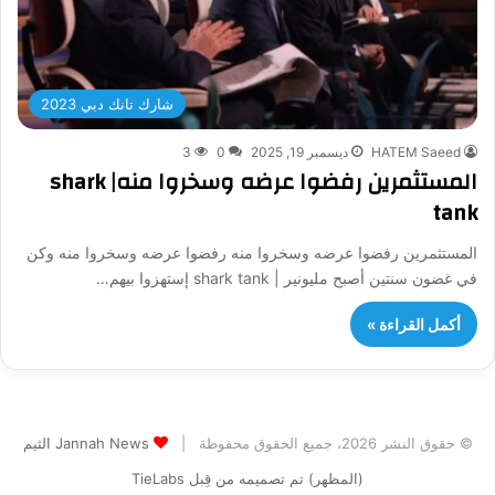
شارك تانك دبي 2023
HATEM Saeed
ديسمبر 19, 2025
0
3
المستثمرين رفضوا عرضه وسخروا منه| shark
tank
المستثمرين رفضوا عرضه وسخروا منه رفضوا عرضه وسخروا منه وكن
في غضون سنتين أصبح مليونير | shark tank إستهزوا بيهم…
أكمل القراءة »
© حقوق النشر 2026، جميع الحقوق محفوظة |
Jannah News الثيم
(المظهر) تم تصميمه من قِبل TieLabs