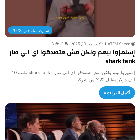
شارك تانك دبي 2023
HATEM Saeed
ديسمبر 19, 2025
0
3
إستهزوا بيهم ولكن مش هتصدقوا اي الي صار |
shark tank
إستهزوا بيهم ولكن مش هتصدقوا اي الي صار | shark tank طلب 40
ألف دولار مقابل 20% من شركتة |…
أكمل القراءة »