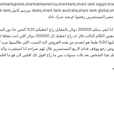
ktankglobal,sharktankamerica,sharktank,shark tank egypt,shark ta
المستثمرين مصدومين من هذا الشخص قال لهم الح
اعطيك ال 200000 دولار لكن اعطيني نسبه اقل منه خليها 30% طبعا هو انصدم من هذه العروض لانه الن
لعروض رجع ووقف قدام الاربع المستثمرين قال لهم صراحه انا استشرت والدي