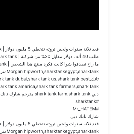
قعد ثلاثة سنوات ولحين ثروته تتخطي 5 مليون دولار | shark tank
طلب 40 ألف دولار مقابل 20% من شركتة | shark tank
ما راح تصدقوا شوا كانت فكرة منتج هذا الشخص | shark tank #تحفيز_الذات
تانك,nk dubai,shark tank us,shark tank best
دبي,shark tank farm,shark tank مترجم,شارك تانك مصر,المستثمرين رفضوا عرضه شرك تانك
#sharktank
#Mr_HATEM
شارك تانك دبي
قعد ثلاثة سنوات ولحين ثروته تتخطي 5 مليون دولار | shark tank #اكسبلور #ترند #تطوير_الذات