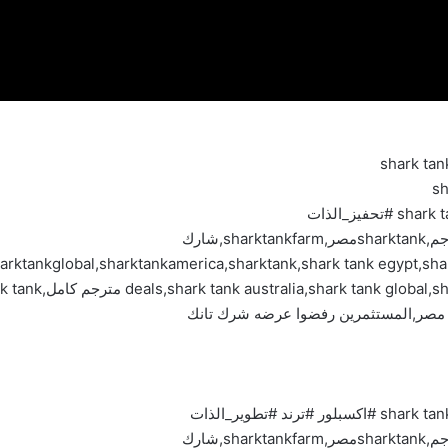
Morgan hipworth,sharktankegypt,sharktankمترجم,sharktankمصر,sharktankfarm,شارك
ktankglobal,sharktankamerica,sharktank,shark tank egypt,shark ta
Morgan hipworth,sharktankegypt,sharktankمترجم,sharktankمصر,sharktankfarm,شارك