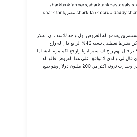
sharktankfarmers,sharktankbestdeals,shar
deals,shark tank australia,shark tank global,shark tank america,shark tank farmers,shark tank مترجم كامل,shark tank scrub daddy,shark tank مصر,shark tank
ين انا ابغى منكم 200000 دولار بالمقابل راح اعطيكم 20% الحين جا دور المستثمرين يقدموا له العروض اول واحد للاسف ان اعتذر
قال له انا ما استثمر الا في مجال الصحه الثاني اعتذر لنفس الكلام الثالث قال له راح اعطيك ال 200000 دولار اللي انت تبغاها لكن بشرط تعطيني نسبه 42% الرابع قال له راح
سب اللي طالبينها مره كبير قال لهم راح استشير ابويا وارجع لكم مره ثانيه لما
 قال لي والدي لا توافق على هذا العروض قالوا له
خلاص هذه عروضنا اذا تبغاها حياك الله ما تبغاها الله معك هذا الشخص بعد ثلاث سنوات بس ما راح اقول لك افلس لان هو ما افلس وصارت ثروته اكثر من 200 مليون دولار وهو يبيع