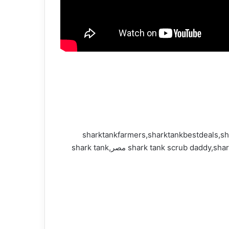
sharktankfarmers,sharktankbestdeals,shar
deals,shark tank australia,shark tank global,shark tank america,shark tank farmers,shark tank مترجم كامل,shark tank scrub daddy,shark tank مصر,shark tank