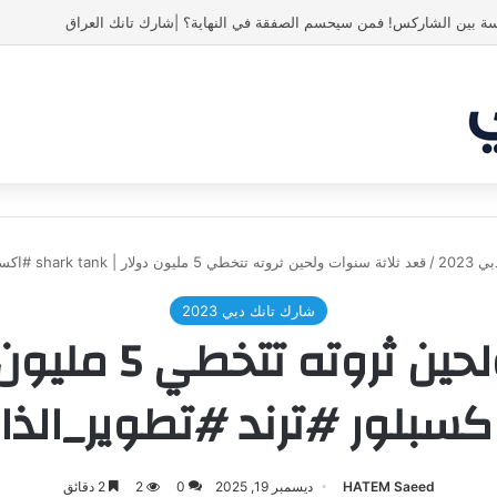
 انبهر بالفكرة وآمن برائد الأعمال
2023
/
قعد ثلاثة سنوات ولحين ثروته تتخطي 5 مليون دولار | shark tank #اكسبلور #ترند #تطوير_الذات
شارك تانك دبي 2023
كسبلور #ترند #تطوير_الذا
HATEM Saeed
ديسمبر 19, 2025
0
2
2 دقائق