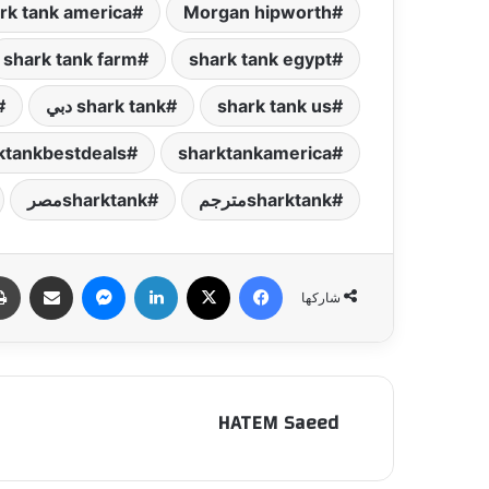
rk tank america
Morgan hipworth
shark tank farm
shark tank egypt
shark tank us
shark tank دبي
ktankbestdeals
sharktankamerica
sharktankمترجم
sharktankمصر
فيسبوك
‫X
لينكدإن
ماسنجر
مشاركة عبر البري
شاركها
HATEM Saeed