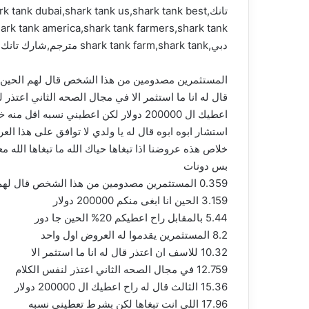
تانك,nk dubai,shark tank us,shark tank best
دبي,shark tank farm,shark tank مترجم,شارك تانك مصر,المستثمرين رفضوا عرضه شرك تانك
استشار ابوه ابوه قال له يا ولدي لا توافق على هذا ا
بس دونات
0.359 المستثمرين مصدومين من هذا الشخص قال لهم
3.159 الحين انا ابغى منكم 200000 دولار
5.44 بالمقابل راح اعطيكم 20% الحين جا دور
8.2 المستثمرين يقدموا له العروض اول واحد
10.32 للاسف ان اعتذر قال له انا ما استثمر الا
12.759 في مجال الصحه الثاني اعتذر لنفس الكلام
15.36 الثالث قال له راح اعطيك ال 200000 دولار
17.96 اللي انت تبغاها لكن بشرط تعطيني نسبه