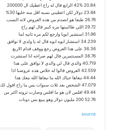
20.84 42% الرابع قال له راح اعطيك ال 200000
23.64 دولار لكن اعطيني نسبه اقل منه خليها 30%
26.76 طبعا هو انصدم من هذه العروض لانه النسب
29.72 اللي طالبينها مره كبير قال لهم راح
31.96 استشير ابويا وارجع لكم مره ثانيه لما
34.239 استشار ابوه ابوه قال له يا ولدي لا توافق
36.36 على هذا العروض رجع ووقف قدام الاربع
38.76 المستثمرين قال لهم صراحه انا استشرت
40.719 والدي قال لي والدي لا توافق على هذا
42.559 العروض قالوا له خلاص هذه عروضنا اذا
44.44 تبغاها حياك الله ما تبغاها الله معك هذا
47.079 الشخص بعد ثلاث سنوات بس ما راح اقول لك
49.44 افلس لان هو ما افلس وصارت ثروته اكثر من
52.76 200 مليون دولار وهو يبيع بس دونات
source