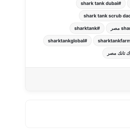
shark tank dubai
shark tank scrub da
s مصر
sharktank
sharktankglobal
sharktankfar
 تانك مصر