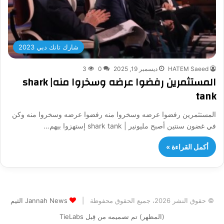
شارك تانك دبي 2023
HATEM Saeed
ديسمبر 19, 2025
0
3
المستثمرين رفضوا عرضه وسخروا منه| shark
tank
المستثمرين رفضوا عرضه وسخروا منه رفضوا عرضه وسخروا منه وكن
في غضون سنتين أصبح مليونير | shark tank إستهزوا بيهم…
أكمل القراءة »
© حقوق النشر 2026، جميع الحقوق محفوظة |
Jannah News الثيم
(المظهر) تم تصميمه من قِبل TieLabs