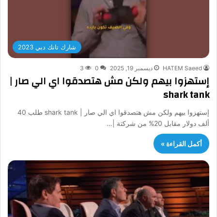
شارك تانك دبي 2023
HATEM Saeed
ديسمبر 19, 2025
0
3
إستهزوا بيهم ولكن مش هتصدقوا اي الي صار |
shark tank
إستهزوا بيهم ولكن مش هتصدقوا اي الي صار | shark tank طلب 40
ألف دولار مقابل 20% من شركتة |…
أكمل القراءة »