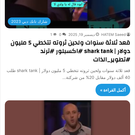
شارك تانك دبي 2023
HATEM Saeed
ديسمبر 19, 2025
0
1
قعد ثلاثة سنوات ولحين ثروته تتخطي 5 مليون
دولار | shark tank #اكسبلور #ترند
#تطوير_الذات
قعد ثلاثة سنوات ولحين ثروته تتخطي 5 مليون دولار | shark tank طلب
40 ألف دولار مقابل 20% من شركتة…
أكمل القراءة »