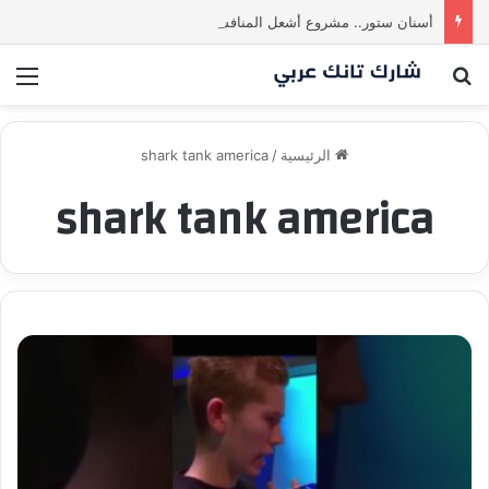
أسنان ستور.. مشروع أشعل المنافسة بين الشاركس! فمن سيحسم الصفقة في النهاية؟ |شارك تانك العراق
بحث عن
الق
الرئيسية
/
shark tank america
shark tank america