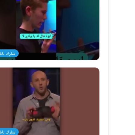
شارك تانك د
شارك تانك د