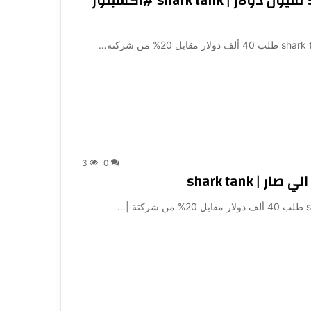
قعد ثلاثة سنوات ولحين ثروته تتخطي 5 مليون دولار | shark tank #اكسبلور
3
0
shark tank