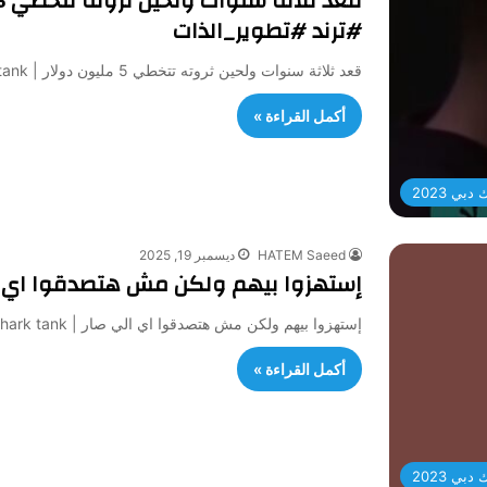
#ترند #تطوير_الذات
قعد ثلاثة سنوات ولحين ثروته تتخطي 5 مليون دولار | shark tank طلب 40 ألف دولار مقابل 20% من شركتة…
أكمل القراءة »
بي 2023
HATEM Saeed
ديسمبر 19, 2025
إستهزوا بيهم ولكن مش هتصدقوا اي الي صار | 
إستهزوا بيهم ولكن مش هتصدقوا اي الي صار | shark tank طلب 40 ألف دولار مقابل 20% من شركتة |…
أكمل القراءة »
بي 2023