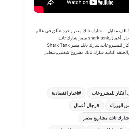
“حرة” براند مصرية متألقة فى عالم الFashion هدفها تنمية الصناعة المحلية وتوفير مصدر دخل لستات كتير في مصر. طالبة ٥٠٠ الف مقابل … شارك تانك مصر , حرة تتألق فى عالم
الFashion [شارك تانك مصر] آخبار البلد,آخبار عالمية,آهم الآخبار,مصر,قضايا ساخنة,قضايا اجتماعية,رئيس الوزراء,شارك تانك,رجال أعمال,shark tank مصر,شارك تانك
مصر,المخترعين,رواد الأعمال,عالم المال والأعمال,برنامج شارك تانك مصر,cbc 2023,مشروعات,أفضل,اخبار اقتصادية,أفضل أفكار للمشروعات,شارك تانك مصر Shark Tank
يه,الحلقه الثانيه شارك تانك,مشروع شغلني,شغلني
 أفكار للمشروعات
اخبار اقتصادية
س الوزراء
رجال أعمال
شارك تانك مشاريع مصر