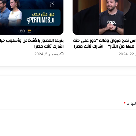
اس نصح مروان وقاله “دور على حتة
بتربط العطور بالأشخاص وأسلوب حيا
فيها من التتار” [شارك تانك مصر]
[شارك تانك مصر]
20
ديسمبر 5, 2024
يها بـ
*