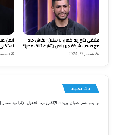
هتبقى بتاع إيه كمان ٥ سنين” نقاش حاد
أيمن عب
مع صاحب شركة جير بلاص [شارك تانك مصر]”
تستخبي 
ديسمبر 27, 2024
ديسمبر 22, 24
اترك تعليقاً
لن يتم نشر عنوان بريدك الإلكتروني.
الحقول الإلزامية مشار إل
ا
ل
ت