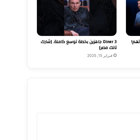
تهم!
‏3 Diner جاهزين بخطة توسع كاملة. [شارك
تانك مصر]
فبراير 15, 2025