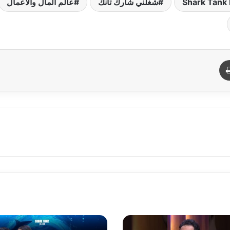
شغلني شارك تانك
عالم المال والأعمال
د
طباعة