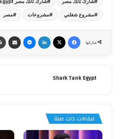
شارك تانك مصر
شارك تانك مصر Shark Tank Egypt
مشروع شغلني
مشروعات
مصر
فيسبوك
‫X
لينكدإن
ماسنجر
مشاركة عبر البري
شاركها
Shark Tank Egypt
مقالات ذات صلة