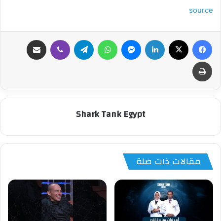
source
فيسبوك
‫X
لينكدإن
ماسنجر
واتساب
تيلقرام
ڤايبر
مشاركة عبر البريد
طباعة
Shark Tank Egypt
مقالات ذات صلة