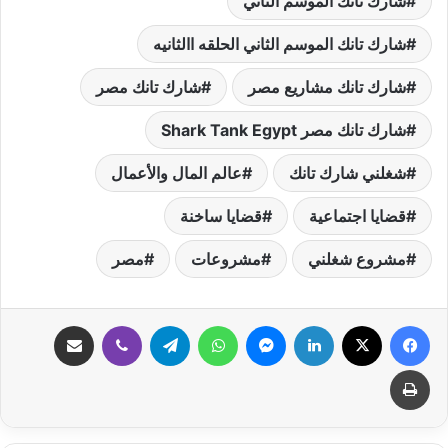
شارك تانك الموسم الثاني
شارك تانك الموسم الثاني الحلقه االثانيه
شارك تانك مشاريع مصر
شارك تانك مصر
شارك تانك مصر Shark Tank Egypt
شغلني شارك تانك
عالم المال والأعمال
قضايا اجتماعية
قضايا ساخنة
مشروع شغلني
مشروعات
مصر
فيسبوك
‫X
لينكدإن
ماسنجر
واتساب
تيلقرام
ڤايبر
مشاركة عبر البريد
طباعة