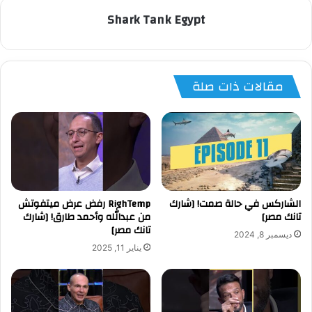
Shark Tank Egypt
مقالات ذات صلة
الشاركس في حالة صمت! [شارك
‏RighTemp رفض عرض ميتفوتش
تانك مصر]
من عبدالله وأحمد طارق! [شارك
تانك مصر]
ديسمبر 8, 2024
يناير 11, 2025