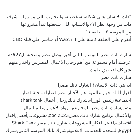
“ذات الانسان يعني شكله، شخصيته، والتجارب اللى مر بيها..” شوفوا
ذات من وجهة نظر الاء والاسباب اللى شجعتها تبدأ مشروعها.
من الموسم ٢ – حلقة ١١
أتفرج على الحلقة كاملة على Watch It أو مباشر على قناة CBC
_________________________________________________
شارك تانك مصر الموسم الثاني أخيرا وصل مصر بنسخته ال٤٧ قدم
عرضك أمام مجموعة من أهم رجال الأعمال المصريين واختار منهم
شريكك لتحقيق حلمك.
شارك تانك مصر
ايه هي ذات الانسان؟ [شارك تانك مصر]
آخبار البلد,آخبار عالمية,آهم الآخبار,مصر,قضايا ساخنة,قضايا
اجتماعية,رئيس الوزراء,شارك تانك,رجال أعمال,shark tank
مصر,شارك تانك مصر,المخترعين,رواد الأعمال,عالم المال
والأعمال,برنامج شارك تانك مصر,cbc 2023,مشروعات,أفضل,اخبار
اقتصادية,أفضل أفكار للمشروعات,شارك تانك مصر Shark Tank
Egypt,المتحدة للخدمات الإعلامية,شارك تانك الموسم الثاني,شارك