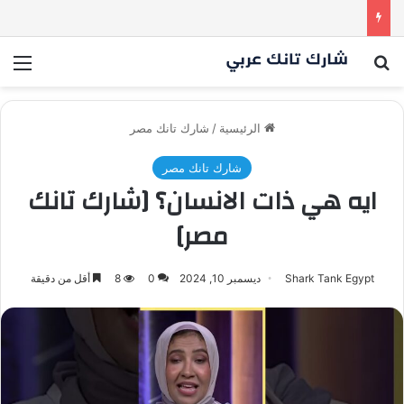
أسنان ستور.. مشروع أشعل المنافسة بين الشاركس! فمن سيحسم الصفقة في النهاية؟ |شارك تانك العراق
بحث عن
الق
الرئيسية
/
شارك تانك مصر
شارك تانك مصر
ايه هي ذات الانسان؟ [شارك تانك
مصر]
Shark Tank Egypt
ديسمبر 10, 2024
0
8
أقل من دقيقة