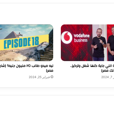
اللي جاية كلها شغل وتركيز..
ليه ميدو طالب ٢٥ مليون جنيه؟
نك مصر]
مصر]
20
فبراير 25, 2024