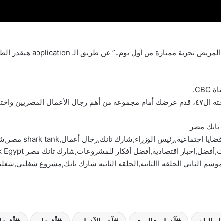
“Dentolize هيزود دخل العيادة 
 لتحقيق حلمك.
آخبار البلد,آخبار عالم
سم الثاني الحلقه االثانيه,الحلقه الثانيه شارك تانك,مشروع شغلني,شغل