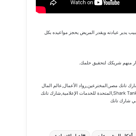
ويوفر مصاريفها و يدي المريض تجربة ممتازة من أول يوم..” عن طريق الـ application هيقدر الطبيب يدير عيادته ويقدر المريض يحجز مواعيده بكل
ية,آهم الآخبار,مصر,قضايا ساخنة,قضايا اجتماعية,رئيس الوزراء,شارك تانك,رجال أعمال,shark tank مصر,شارك تانك مصر,المخترعين,رواد الأعمال,عالم المال
والأعمال,برنامج شارك تانك مصر,cbc 2023,مشروعات,أفضل,اخبار اقتصادية,أفضل أفكار للمشروعات,شارك تانك مصر Shark Tank Egypt,المتحدة للخدمات الإعلامية,شارك تانك
ني شارك تانك