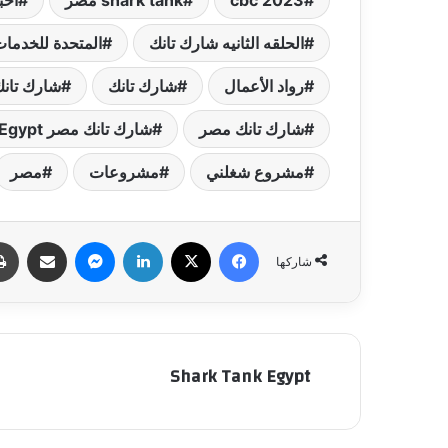
cbc 2023
shark tank مصر
آخبا
الحلقه الثانيه شارك تانك
المتحدة للخدمات
رواد الأعمال
شارك تانك
شارك تانك
شارك تانك مصر
شارك تانك مصر Shark Tank Egypt
مشروع شغلني
مشروعات
مصر
فيسبوك
‫X
لينكدإن
ماسنجر
مشاركة عبر البري
شاركها
Shark Tank Egypt