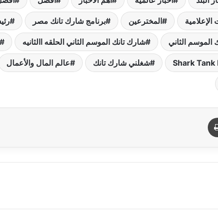
ر البلد
آخبار عالمية
آهم الآخبار
أفضل
أفضل
 الإعلامية
المخترعين
برنامج شارك تانك مصر
رئي
 الموسم الثاني
شارك تانك الموسم الثاني الحلقه االثانيه
شغلني شارك تانك
عالم المال والأعمال
د
طباعة