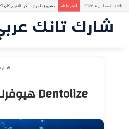
الثلاثاء, أغسطس 4 2026
أخبار عاجلة
مشروع طموح .. لكن التقييم كان أك
الرئ
Dentolize هيوفرلك تجربة ممتازة من أول يوم| شارك تانك مصر