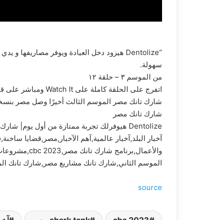
سهولة.
من الموسم ٣ – حلقة ١٢
اتفرج على الحلقة كاملة على Watch It ومباشر على قناة CBC.
شارك تانك مصر الموسم الثالث أخيرًا وصل مصر بنسخته ال٤٧، قدم عرضك أمام مجموعة من أهم رجال الأعمال المصريين واختار منهم شريكك
شارك تانك مصر
Dentolize هيوفرلك تجربة ممتازة من أول يوم| شارك تانك مصر
الموسم الثاني,شارك تانك مشاريع مصر,شارك تانك المو
source