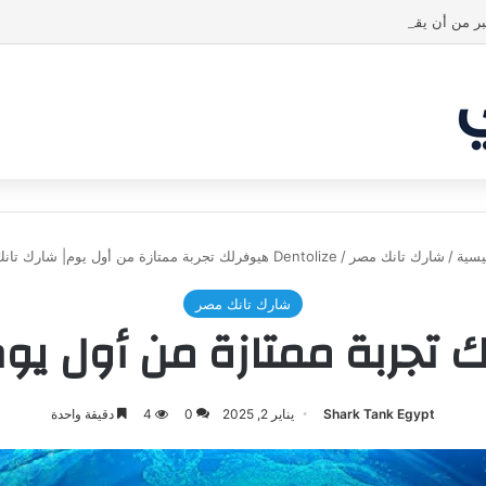
بر من أن يقنع الشاركس | #شارك تانك لعراق
يسية
/
شارك تانك مصر
/
Dentolize هيوفرلك تجربة ممتازة من أول يوم| شارك تانك مصر
شارك تانك مصر
Shark Tank Egypt
يناير 2, 2025
0
4
دقيقة واحدة