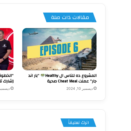
مقالات ذات صلة
المشروع ده للناس ال Healthy
“بار اند
“الخطوة 
جار” عملت Cheat Meal صحية
[شارك تا
ديسمبر 10, 2024
ديسمبر 7, 24
اترك تعليقاً