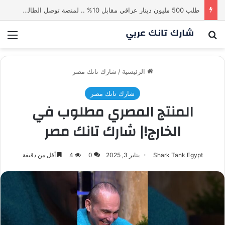
طلب 500 مليون دينار عراقي مقابل 10% .. لمنصة توصل الطالب بالاستاذ | شارك تانك العراق
بحث عن
الق
الرئيسية
/
شارك تانك مصر
شارك تانك مصر
المنتج المصري مطلوب في
الخارج!| شارك تانك مصر
Shark Tank Egypt
يناير 3, 2025
0
4
أقل من دقيقة