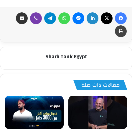
فيسبوك
‫X
لينكدإن
ماسنجر
واتساب
تيلقرام
ڤايبر
مشاركة عبر البريد
طباعة
Shark Tank Egypt
مقالات ذات صلة