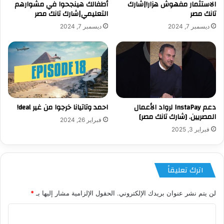
الاستثمار مفهوش هزار!|شارك
أطفالك هينجحوا في مشوارهم
تانك مصر
التعليمي|شارك تانك مصر
ديسمبر 7, 2024
ديسمبر 7, 2024
دعم InstaPay لرواد الأعمال
احمد وتاتيانا خرجوا من غير deal!
المصريين. [شارك تانك مصر]
فبراير 26, 2024
فبراير 3, 2025
اترك تعليقاً
لن يتم نشر عنوان بريدك الإلكتروني.
الحقول الإلزامية مشار إليها بـ
*
ا