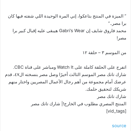
” الميزة في المنتج بتاعكوا، إني المرة الوحيدة اللي شفته فيها كان
برا مصر..”
محمد فاروق شايف إن Gabri’s Wear هيبقى عليه إقبال كبير برا
مصر!
من الموسم ٣ – حلقة ١٢
اتفرج على الحلقة كاملة على Watch It ومباشر على قناة CBC.
شارك تانك مصر الموسم الثالث أخيرًا وصل مصر بنسخته ال٤٧، قدم
عرضك أمام مجموعة من أهم رجال الأعمال المصريين واختار منهم
شريكك لتحقيق حلمك.
شارك تانك مصر
المنتج المصري مطلوب في الخارج!| شارك تانك مصر
[vid_tags]
source