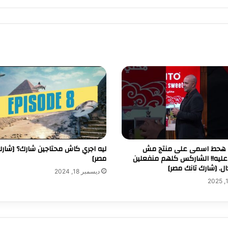
ا هحط اسمى على منتج مش
ليه اجري كاش محتاجين شارك؟ [شارك
ليه!! الشاركس كلهم منفعلين
مصر]
ل. [شارك تانك مصر]
ديسمبر 18, 2024