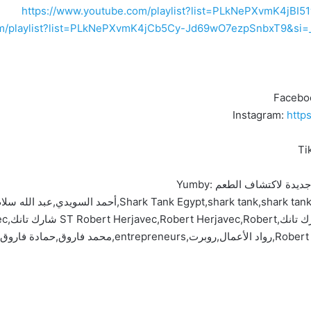
https://www.youtube.com/playlist?list=PLkNePXvmK4jBI
com/playlist?list=PLkNePXvmK4jCb5Cy-Jd69wO7ezpSnbxT9&s
Facebo
Instagram:
http
Ti