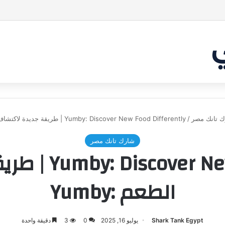
بر من أن يقنع الشاركس | #شارك تانك لعراق
 تانك مصر
/
Yumby: Discover New Food Differently | طريقة جديدة لاكتشاف الطعم :Yumby
شارك تانك مصر
od Differently
الطعم :Yumby
Shark Tank Egypt
يوليو 16, 2025
0
3
دقيقة واحدة