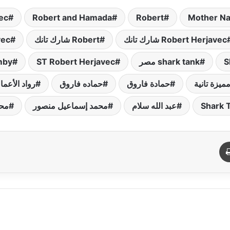
ec
Robert and Hamada
Robert
Mother N
Robert Herjavec شارك تانك
Robert شارك تانك
vec
S
shark tank مصر
ST Robert Herjavec
mby
ميزة تانية
حمادة فاروق
حماده فاروق
رواد الأعما
عبد الله سلام
محمد إسماعيل منصور
محم
د
طباعة