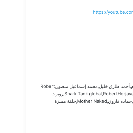
https://youtube.
شارك تانك,shark tank مصر,شارك تانك مصر Shark Tank Egypt,shark tank,shark tank egypt,أحمد السويدي,عبد الله سلام,أحمد طارق خليل,محمد إسماعيل منصور,Robert
Herjavec shark tank egypt,Robert Herjavec شارك تانك,ST Robert Herjavec,Robert Herjavec,Robert شارك تانك,Shark Tank global,RobertHerjavec,روبرت
هيرجافيك,الشاركس,Robert and Hamada,Hamada,Robert,رواد الأعمال,روبرت,entrepreneurs,محمد فاروق,حمادة فاروق,حماده فاروق,Mother Naked,حلقة مميزة