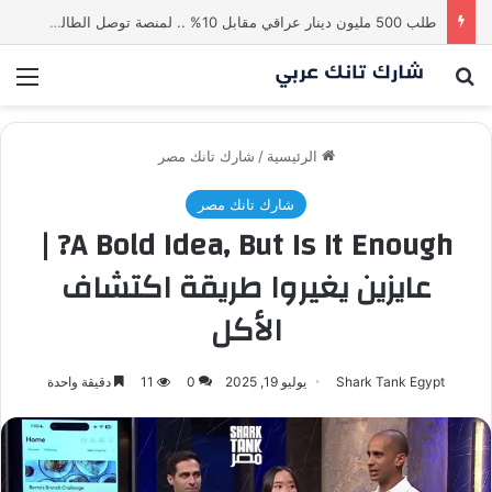
طلب 500 مليون دينار عراقي مقابل 10% .. لمنصة توصل الطالب بالاستاذ | شارك تانك العراق
بحث عن
الق
الرئيسية
/
شارك تانك مصر
شارك تانك مصر
A Bold Idea, But Is It Enough? |
عايزين يغيروا طريقة اكتشاف
الأكل
Shark Tank Egypt
يوليو 19, 2025
0
11
دقيقة واحدة