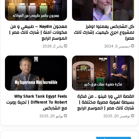
كل الشاركس يعملوا اوفرز
معجون Naydin – طبيعي و من
لمشروع اجري كيميت. [شارك تانك
مكونات آمنة | شارك تانك مصر |
مصر]
الموسم الرابع
ديسمبر 5, 2024
يناير 2, 2026
القصة اللي ورا فينو .. من فكرة
Why Shark Tank Egypt Feels
بسيطة لهوية مصرية مختلفة |
Different To Robert | تجربة روبرت
شارك تانك مصر | الموسم الرابع
مع الشاركس
نوفمبر 20, 2025
يوليو 20, 2025