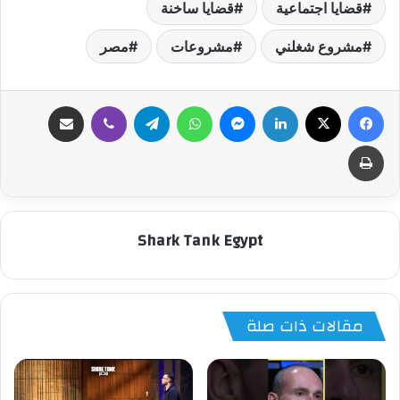
قضايا اجتماعية
قضايا ساخنة
مشروع شغلني
مشروعات
مصر
فيسبوك
‫X
لينكدإن
ماسنجر
واتساب
تيلقرام
ڤايبر
مشاركة عبر البريد
طباعة
Shark Tank Egypt
مقالات ذات صلة