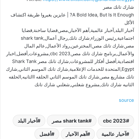
شارك تانك مصر
A Bold Idea, But Is It Enough? | عايزين يغيروا طريقة اكتشاف
الأكل
آخبار البلد,آخبار عالمية,آهم الآخبار,مصر,قضايا ساخنة,قضايا
اجتماعية,رئيس الوزراء,شارك تانك,رجال أعمال,shark tank
مصر,شارك تانك مصر,المخترعين,رواد الأعمال,عالم المال
والأعمال,برنامج شارك تانك مصر,cbc 2023,مشروعات,أفضل,اخبار
اقتصادية,أفضل أفكار للمشروعات,شارك تانك مصر Shark Tank
Egypt,المتحدة للخدمات الإعلامية,شارك تانك الموسم الثاني,شارك
تانك مشاريع مصر,شارك تانك الموسم الثاني الحلقه االثانيه,الحلقه
الثانيه شارك تانك,مشروع شغلني,شغلني شارك تانك
source
cbc 2023
shark tank مصر
آخبار البلد
آخبار عالمية
آهم الآخبار
أفضل