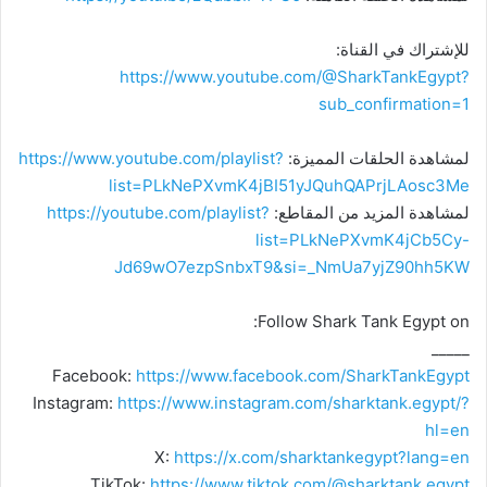
للإشتراك في القناة:
https://www.youtube.com/@SharkTankEgypt?
sub_confirmation=1
لمشاهدة الحلقات المميزة:
https://www.youtube.com/playlist?
list=PLkNePXvmK4jBI51yJQuhQAPrjLAosc3Me
لمشاهدة المزيد من المقاطع:
https://youtube.com/playlist?
list=PLkNePXvmK4jCb5Cy-
Jd69wO7ezpSnbxT9&si=_NmUa7yjZ90hh5KW
Follow Shark Tank Egypt on:
_____
Facebook:
https://www.facebook.com/SharkTankEgypt
Instagram:
https://www.instagram.com/sharktank.egypt/?
hl=en
X:
https://x.com/sharktankegypt?lang=en
TikTok:
https://www.tiktok.com/@sharktank.egypt