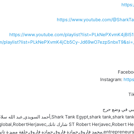
https
https://www.youtube.com/@SharkTa
https://www.youtube.com/playlist?list=PLkNePXvmK4jBI
com/playlist?list=PLkNePXvmK4jCb5Cy-Jd69wO7ezpSnbxT9&s
Facebo
Instagram:
http
Ti