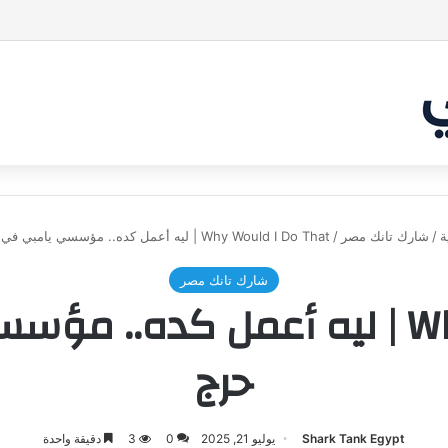
 غير شارك لينا.لكن… هل ستقدم عرضًا؟ | شارك تانك العراق
ة
/
شارك تانك مصر
/
Why Would I Do That | ليه أعمل كده.. مؤسسي يامبي في وضع حرج
شارك تانك مصر
Why Would I Do That | ليه أعمل 
حرج
Shark Tank Egypt
يوليو 21, 2025
0
3
دقيقة واحدة