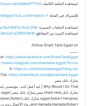
لمشاهدة الحلقة الكاملة:
://youtu.be/zQdbbIPTPG0
للإشتراك في القناة:
nkEgypt?sub_confirmation=1
لمشاهدة الحلقات المميزة:
51yJQuhQAPrjLAosc3Me
لمشاهدة المزيد من المقاطع:
i=_NmUa7yjZ90hh5KW
Follow Shark Tank Egypt on:
_____
ok:
https://www.facebook.com/SharkTankEgypt
s://www.instagram.com/sharktank.egypt/?hl=en
X:
https://x.com/sharktankegypt?lang=en
kTok:
https://www.tiktok.com/@sharktank.egypt
شارك تانك مصر
Why Would I Do That | ليه أعمل كده.. مؤسسي يامبي في وضع حرج
and Hamada,Hamada,Robert,رواد الأعمال,روبرت,entrepreneurs,محمد فاروق,حمادة فاروق,حماده فاروق,حلقة مميزة تانية,Yumby,مطاعم,اكل,يامبي