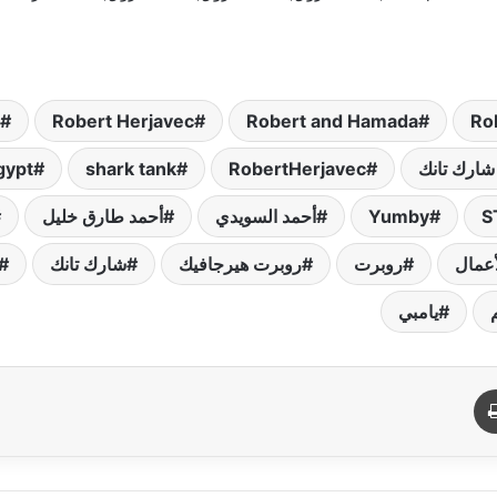
Robert Herjavec
Robert and Hamada
Ro
gypt
shark tank
RobertHerjavec
S
Yumby
أحمد السويدي
أحمد طارق خليل
أعمال
روبرت
روبرت هيرجافيك
شارك تانك
يامبي
د
طباعة