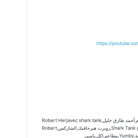
https://youtube.
شارك تانك,shark tank مصر,شارك تانك مصر Shark Tank Egypt,shark tank,shark tank egypt,أحمد السويدي,عبد الله سلام,أحمد طارق خليل,Robert Herjavec shark tank
egypt,Robert Herjavec شارك تانك,ST Robert Herjavec,Robert Herjavec,Robert شارك تانك,Shark Tank global,RobertHerjavec,روبرت هيرجافيك,الشاركس,Robert