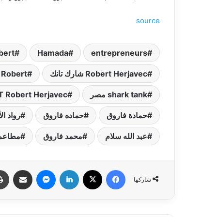
source
bert
Hamada
entrepreneurs
Robert Herjavec شارك تانك
Robert شارك تانك
shark tank مصر
T Robert Herjavec
حمادة فاروق
حماده فاروق
رواد ال
عبد الله سلام
محمد فاروق
مطاعم
فيسبوك
‫X
لينكدإن
ماسنجر
مشاركة عبر البري
شاركها