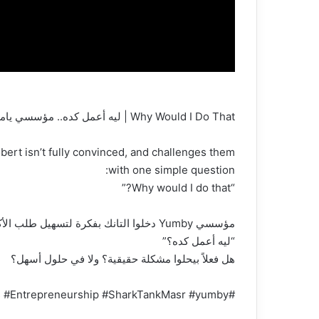
Why Would I Do That | ليه أعمل كده.. مؤسسي يامبي في وضع حرج
bert isn’t fully convinced, and challenges them
with one simple question:
“Why would I do that?”
مؤسسي Yumby دخلوا التانك بفكرة لتسهيل طلب الأكل، لكن روبرت كان له رأي مختلف:
“ليه أعمل كده؟”
هل فعلاً بيحلوا مشكلة حقيقية؟ ولا في حلول أسهل؟
#robertherjavec #SharkTank #Business #Entrepreneurship #SharkTankMasr #yumby