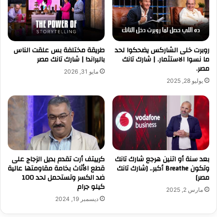
روبرت خلى الشاركس يضحكوا لحد
طريقة مختلفة بس علقت الناس
ما نسوا الاستثمار. | شارك تانك
بالبراند! | شارك تانك مصر
مصر.
مايو 31, 2026
يوليو 28, 2025
بعد سنة أو اتنين هرجع شارك تانك
كرييتف أرت تقدم بديل الزجاج على
وتكون Breathe أكبر.. [شارك تانك
قطع الأثاث بخامة مقاومتها عالية
مصر]
ضد الكسر وتستحمل لحد 100
كيلو جرام
مارس 2, 2025
ديسمبر 19, 2024