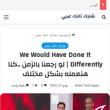
كم مليون سمعت خلال دقيقة واحدة؟ | شارك تانك العراق
بحث عن
الق
الرئيسية
/
شارك تانك مصر
شارك تانك مصر
We Would Have Done It
Differently | لو رجعنا بالزمن ..كنا
هنعمله بشكل مختلف
Shark Tank Egypt
يوليو 21, 2025
0
7
دقيقة واحدة