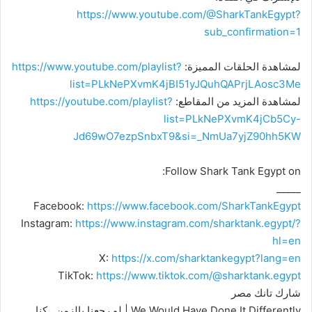
https://www.youtube.com/@SharkTankEgypt?
sub_confirmation=1
لمشاهدة الحلقات المميزة:
https://www.youtube.com/playlist?
list=PLkNePXvmK4jBI51yJQuhQAPrjLAosc3Me
لمشاهدة المزيد من المقاطع:
https://youtube.com/playlist?
list=PLkNePXvmK4jCb5Cy-
Jd69wO7ezpSnbxT9&si=_NmUa7yjZ90hh5KW
Follow Shark Tank Egypt on:
_____
Facebook:
https://www.facebook.com/SharkTankEgypt
Instagram:
https://www.instagram.com/sharktank.egypt/?
hl=en
X:
https://x.com/sharktankegypt?lang=en
TikTok:
https://www.tiktok.com/@sharktank.egypt
شارك تانك مصر
We Would Have Done It Differently | لو رجعنا بالزمن ..كنا