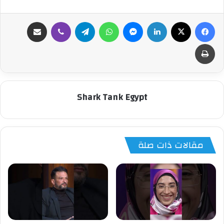
فيسبوك
‫X
لينكدإن
ماسنجر
واتساب
تيلقرام
ڤايبر
مشاركة عبر البريد
طباعة
Shark Tank Egypt
مقالات ذات صلة