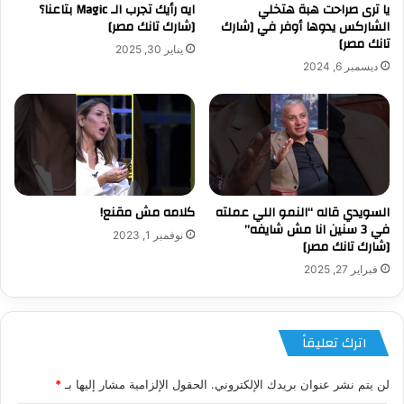
يا ترى صراحت هبة هتخلي
ايه رأيك تجرب الـ Magic بتاعنا؟
الشاركس يدوها أوفر في [شارك
[شارك تانك مصر]
تانك مصر]
يناير 30, 2025
ديسمبر 6, 2024
السويدي قاله “النمو اللي عملته
كلامه مش مقنع!
في 3 سنين انا مش شايفه”
نوفمبر 1, 2023
[شارك تانك مصر]
فبراير 27, 2025
اترك تعليقاً
لن يتم نشر عنوان بريدك الإلكتروني.
الحقول الإلزامية مشار إليها بـ
*