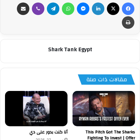
فيسبوك
‫X
لينكدإن
ماسنجر
واتساب
تيلقرام
ڤايبر
مشاركة عبر البريد
طباعة
Shark Tank Egypt
مقالات ذات صلة
This Pitch Got The Sharks
أنا كنت بدور على دي
Fighting To Invest | Offer
ديسمبر 27, 2025