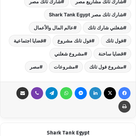
شارك تانك مشاريع مصر
شارك تانك مصر
شارك تانك مصر Shark Tank Egypt
شغلني شارك تانك
عالم المال والأعمال
فول تانك
فول تانك مشروع
قضايا اجتماعية
قضايا ساخنة
مشروع شغلني
مشروع فول تانك
مشروعات
مصر
فيسبوك
‫X
لينكدإن
ماسنجر
واتساب
تيلقرام
ڤايبر
مشاركة عبر البريد
طباعة
Shark Tank Egypt