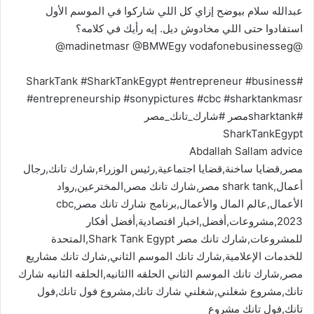
عبدالله سلام بيوضح إزاي كل اللي شاركوا في الموسم الأول
استفادوا حتى اللي مخادوش ديل. إيه رأيك في كلامه؟
@madinetmasr @BMWEgy vodafonebusinesseg@
#SharkTank #SharkTankEgypt #entrepreneur #business
#entrepreneurship #sonypictures #cbc #sharktankmasr
#sharktankمصر #شارك_تانك_مصر
SharkTankEgypt
Abdallah Sallam advice
مصر,قضايا ساخنة,قضايا اجتماعية,رئيس الوزراء,شارك تانك,رجال
أعمال,shark tank مصر,شارك تانك مصر,المخترعين,رواد
الأعمال,عالم المال والأعمال,برنامج شارك تانك مصر,cbc
2023,مشروعات,أفضل,اخبار اقتصادية,أفضل أفكار
للمشروعات,شارك تانك مصر Shark Tank Egypt,المتحدة
للخدمات الإعلامية,شارك تانك الموسم الثاني,شارك تانك مشاريع
مصر,شارك تانك الموسم الثاني الحلقه االثانيه,الحلقه الثانيه شارك
تانك,مشروع شغلني,شغلني شارك تانك,مشروع فول تانك,فول
تانك,فول تانك مشروع