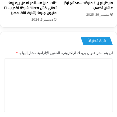
ماركتينج ل ٤ ماركات…محتاج تركز
“أنت عايز مستثمر تعمل بيه إيه؟
عشان تكسب
تعالى خش معانا” شركة تقدر ب ١٦٠
مليون جنيه؟ [شارك تانك مصر]
ديسمبر 29, 2025
ديسمبر 5, 2024
اترك تعليقاً
لن يتم نشر عنوان بريدك الإلكتروني.
الحقول الإلزامية مشار إليها بـ
*
ا
ل
ت
ع
ل
ي
ق
*