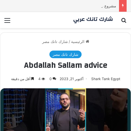
مشروع طموح .. لكن التقييم كان أكبر من أن يقنع الشاركس | #شارك تانك لعراق
بحث عن
الق
الرئيسية
/
شارك تانك مصر
شارك تانك مصر
Abdallah Sallam advice
Shark Tank Egypt
أكتوبر 21, 2023
0
4
أقل من دقيقة