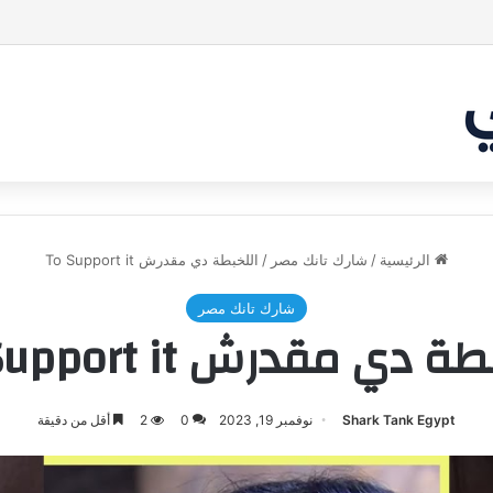
بر من أن يقنع الشاركس | #شارك تانك لعراق
الرئيسية
/
شارك تانك مصر
/
اللخبطة دي مقدرش To Support it
شارك تانك مصر
ة دي مقدرش To Support it
Shark Tank Egypt
نوفمبر 19, 2023
0
2
أقل من دقيقة