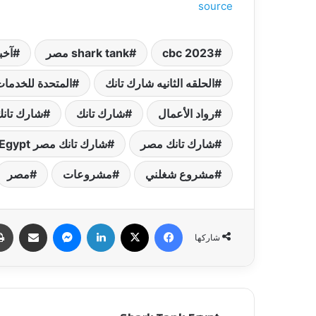
source
cbc 2023
shark tank مصر
آخبا
الحلقه الثانيه شارك تانك
المتحدة للخدمات
رواد الأعمال
شارك تانك
شارك تانك
شارك تانك مصر
شارك تانك مصر Shark Tank Egypt
مشروع شغلني
مشروعات
مصر
فيسبوك
‫X
لينكدإن
ماسنجر
مشاركة عبر البري
شاركها