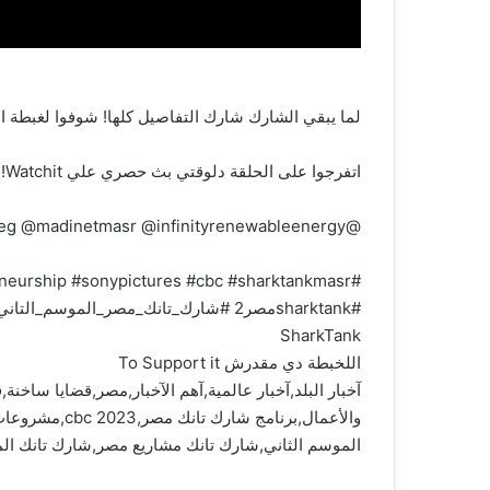
لما يبقي الشارك شارك التفاصيل كلها! شوفوا لغبطة ال
اتفرجوا على الحلقة دلوقتي بث حصري علي Watchit!
@bmwegypt @vodafonebusinesseg @madinetmasr @infinityrenewableenergy
#SharkTank #SharkTankEgyptSeason2 #entrepreneur #business #entrepreneurship #sonypictures #cbc #sharktankmasr
#sharktankمصر2 #شارك_تانك_مصر_الموسم_التاني
SharkTank
اللخبطة دي مقدرش To Support it
الموسم الثاني,شارك تانك مشاريع مصر,شارك تانك المو