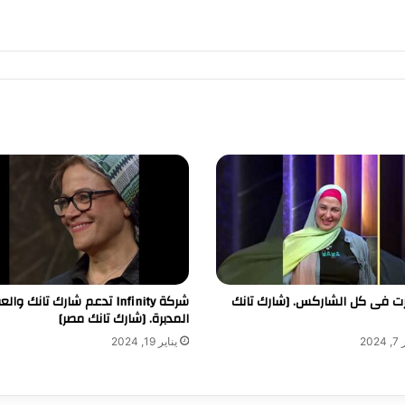
رت فى كل الشاركس. [شارك تانك
شركة Infinity تدعم شارك تانك و
المدبرة. [شارك تانك مصر]
20
يناير 19, 2024