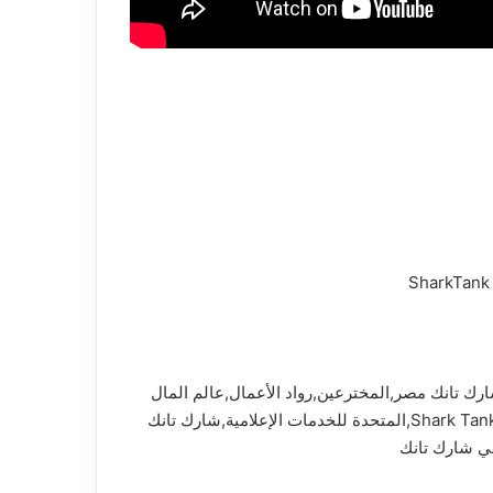
ية,آهم الآخبار,مصر,قضايا ساخنة,قضايا اجتماعية,رئيس الوزراء,شارك تانك,رجال أعمال,shark tank مصر,شارك تانك مصر,المخترعين,رواد الأعمال,عالم المال
والأعمال,برنامج شارك تانك مصر,cbc 2023,مشروعات,أفضل,اخبار اقتصادية,أفضل أفكار للمشروعات,شارك تانك مصر Shark Tank Egypt,المتحدة للخدمات الإعلامية,شارك تانك
ني شارك تانك