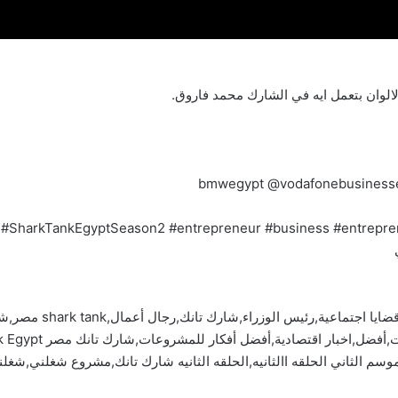
الوان بتعمل ايه في الشارك محمد فاروق.
آخبار البلد,آخبار عالم
سم الثاني الحلقه االثانيه,الحلقه الثانيه شارك تانك,مشروع شغلني,شغل