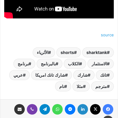
source
sharktank
shorts
الأثرياء
الاستثمار
الكلاب
بالبرنامج
برنامج
تانك
شارك
شارك تانك امريكا
عربي
مترجم
مثلا
نام
فيسبوك
‫X
لينكدإن
ماسنجر
واتساب
تيلقرام
ڤايبر
مشاركة عبر البريد
طباعة