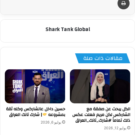
Shark Tank Global
مقالات ذات صلة
الكل يبحث عن صفقة مع
حسين داخل عالشاركس وكله ثقة
الشاركس لكن مريم فعلت عكس
بمشروعه
| شارك تانك العراق
ذلك تماماً #شارك_تانك_العراق
يوليو 6, 2026
يوليو 12, 2026