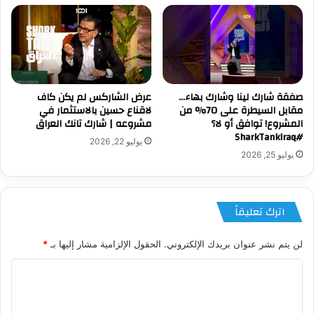
صفقة شارك لينا وشارك بهاء…
عرض الشاركس لم يكن كاف
مقابل السيطرة على 70% من
لاقناع حسين بالاستثمار في
المشروع! توافق أو لا؟
مشروعه | شارك تانك العراق
#SharkTankIraq
يوليو 22, 2026
يوليو 25, 2026
اترك تعليقاً
لن يتم نشر عنوان بريدك الإلكتروني.
الحقول الإلزامية مشار إليها بـ
*
ا
ل
ت