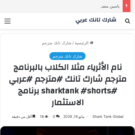
ياسين منصور كان ليه رأي تاني خالص! انبهر بالفكرة وآمن برائد الأعمال
بحث عن
الق
الرئيسية
/
شارك تانك مترجم
شارك تانك مترجم
نام الأثرياء مثلا الكلاب بالبرنامج
مترجم شارك تانك #مترجم #عربي
#sharktank #shorts برنامج
الاستثمار
Shark Tank Global
مايو 16, 2026
0
18
أقل من دقيقة