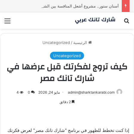
أسنان ستور.. مشروع أشعل المنافسة بين الشاركس! فمن سيحسم الصفقة في النهاية؟ |شارك تانك العراق
بحث عن
الق
الرئيسية
/
Uncategorized
Uncategorized
كيف تروج لفكرتك قبل عرضها في
شارك تانك مصر
admin@sharktankarabi.com
مايو 24, 2026
0
4
2 دقائق
إذا كنت تخطط للظهور في برنامج "شارك تانك مصر" لعرض فكرتك