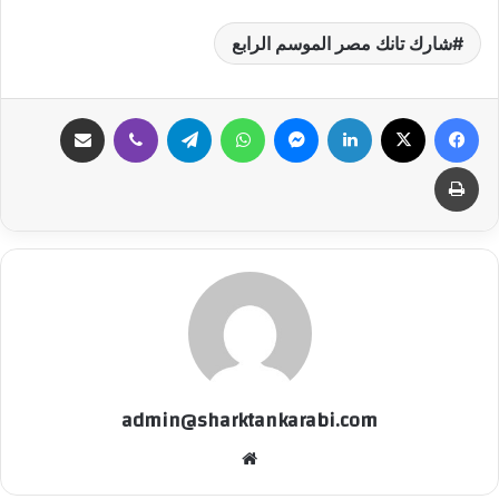
شارك تانك مصر الموسم الرابع
فيسبوك
‫X
لينكدإن
ماسنجر
واتساب
تيلقرام
ڤايبر
مشاركة عبر البريد
طباعة
admin@sharktankarabi.com
موقع
الويب