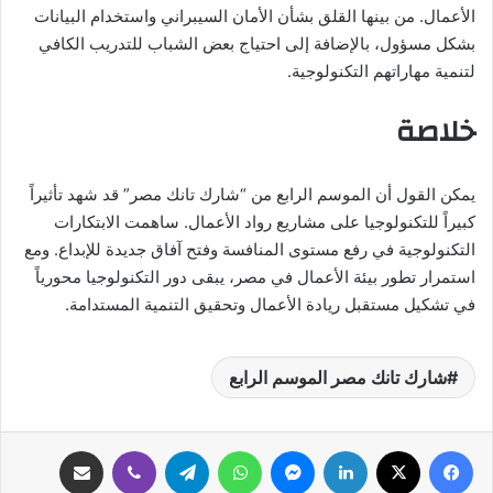
الأعمال. من بينها القلق بشأن الأمان السيبراني واستخدام البيانات
بشكل مسؤول، بالإضافة إلى احتياج بعض الشباب للتدريب الكافي
لتنمية مهاراتهم التكنولوجية.
خلاصة
يمكن القول أن الموسم الرابع من “شارك تانك مصر” قد شهد تأثيراً
كبيراً للتكنولوجيا على مشاريع رواد الأعمال. ساهمت الابتكارات
التكنولوجية في رفع مستوى المنافسة وفتح آفاق جديدة للإبداع. ومع
استمرار تطور بيئة الأعمال في مصر، يبقى دور التكنولوجيا محورياً
في تشكيل مستقبل ريادة الأعمال وتحقيق التنمية المستدامة.
شارك تانك مصر الموسم الرابع
فيسبوك
‫X
لينكدإن
ماسنجر
واتساب
تيلقرام
ڤايبر
مشاركة عبر البريد