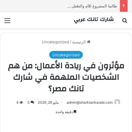
طالما المشروع للأم والطفل… ما إلها غير شارك لينا.لكن… هل ستقدم عرضًا؟ | شارك تانك العراق
بحث عن
الق
الرئيسية
/
Uncategorized
Uncategorized
مؤثرون في ريادة الأعمال: من هم
الشخصيات الملهمة في شارك
تانك مصر؟
admin@sharktankarabi.com
مايو 26, 2026
0
4
دقيقة واحدة