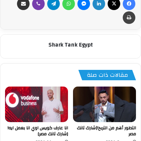
طباعة
Shark Tank Egypt
مقالات ذات صلة
التطور أهم من التربح!|شارك تانك
انا عارف كويس اوي انا بعمل ايه!
مصر
[شارك تانك مصر]