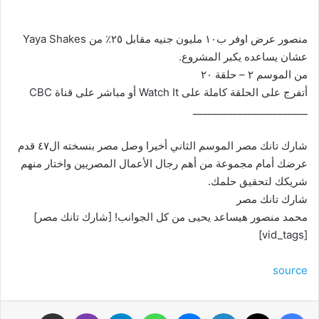
منصور عرض اوفر ب١٠ مليون جنيه مقابل ٢٥٪ من Yaya Shakes
عشان يساعده يكبر المشروع.
من الموسم ٢ – حلقة ٢٠
أتفرج على الحلقة كاملة على Watch It أو مباشر على قناة CBC
_______________________
شارك تانك مصر الموسم الثاني أخيرا وصل مصر بنسخته ال٤٧ قدم
عرضك أمام مجموعة من أهم رجال الأعمال المصريين واختار منهم
شريكك لتحقيق حلمك.
شارك تانك مصر
محمد منصور هيساعد يحيى من كل الجوانب! [شارك تانك مصر]
[vid_tags]
source
فيسبوك
‫X
لينكدإن
ماسنجر
واتساب
تيلقرام
ڤايبر
مشاركة عبر البريد