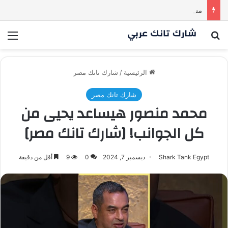
مشروع طموح .. لكن التقييم كان أكبر من أن يقنع الشاركس | #شارك تانك لعراق
بحث عن
الق
الرئيسية
/
شارك تانك مصر
شارك تانك مصر
محمد منصور هيساعد يحيى من
كل الجوانب! [شارك تانك مصر]
Shark Tank Egypt
ديسمبر 7, 2024
0
9
أقل من دقيقة