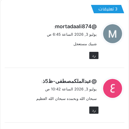
‫3 تعليقات
ي
@mortadaali874
:
ق
يوليو 3, 2026 الساعة 6:45 ص
و
شبيك مستعجل
ل
رد
ي
@عبدالملكمصطفى-ظ5ذ
:
ق
يوليو 3, 2026 الساعة 10:42 ص
و
سبحان الله وبحمده سبحان الله العظيم
ل
رد