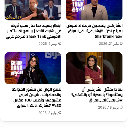
الشاركس يقدمون فرصة لا تعوض
ابتكار بسيط جدا صار سبب ثروته
لميثم لكن.. !#شارك_تانك_العراق
في شارك تانك! | برنامج الاستثمار
#SharkTankIraq
الامريكي Shark Tank مترجم عربي
مايو 21, 2026
يونيو 6, 2025
بماذا يفضّل الشاركس أن
تصنع الوان من قشور الفواكه
يستثمروا؟ بالفكرة أو بالشخص؟
والحمضيات . شيلان تعرض
#شارك_تانك_العراق
مشروعها وتطلب 100 مقابل
20% #شارك_تانك_العراق
يونيو 18, 2026
يوليو 2, 2026