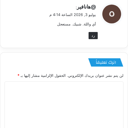
ي
@هانافير
:
ق
يوليو 3, 2026 الساعة 4:14 م
و
أي واللة. شبيك. مستعجل
ل
رد
اترك تعليقاً
لن يتم نشر عنوان بريدك الإلكتروني.
الحقول الإلزامية مشار إليها بـ
*
ا
ل
ت
ع
ل