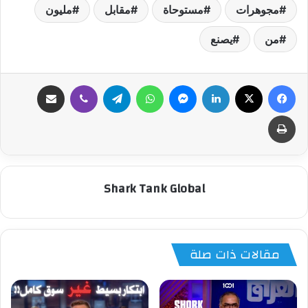
مجوهرات
مستوحاة
مقابل
مليون
من
يصنع
فيسبوك
‫X
لينكدإن
ماسنجر
واتساب
تيلقرام
ڤايبر
مشاركة عبر البريد
طباعة
Shark Tank Global
مقالات ذات صلة