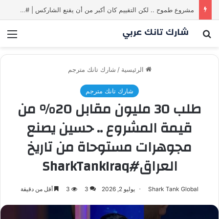
مشروع طموح .. لكن التقييم كان أكبر من أن يقنع الشاركس | #شارك تانك لعراق
بحث عن
الق
الرئيسية
/
شارك تانك مترجم
شارك تانك مترجم
طلب 30 مليون مقابل 20% من
قيمة المشروع .. حسين يصنع
مجوهرات مستوحاة من تاريخ
العراق#SharkTankIraq
Shark Tank Global
يوليو 2, 2026
3
3
أقل من دقيقة