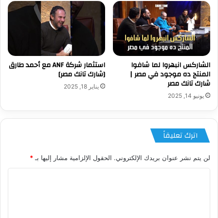
الشاركس انبهروا لما شافوا
استثمار شركة ANF مع أحمد طارق
المنتج ده موجود في مصر |
[شارك تانك مصر]
شارك تانك مصر
يناير 18, 2025
يونيو 14, 2025
اترك تعليقاً
لن يتم نشر عنوان بريدك الإلكتروني.
الحقول الإلزامية مشار إليها بـ
*
ا
ل
ت