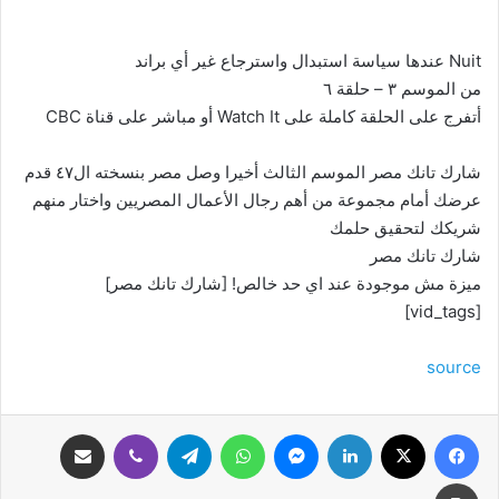
Nuit عندها سياسة استبدال واسترجاع غير أي براند
من الموسم ٣ – حلقة ٦
أتفرج على الحلقة كاملة على Watch It أو مباشر على قناة CBC
شارك تانك مصر الموسم الثالث أخيرا وصل مصر بنسخته ال٤٧ قدم
عرضك أمام مجموعة من أهم رجال الأعمال المصريين واختار منهم
شريكك لتحقيق حلمك
شارك تانك مصر
ميزة مش موجودة عند اي حد خالص! [شارك تانك مصر]
[vid_tags]
source
فيسبوك
‫X
لينكدإن
ماسنجر
واتساب
تيلقرام
ڤايبر
مشاركة عبر البريد
طباعة